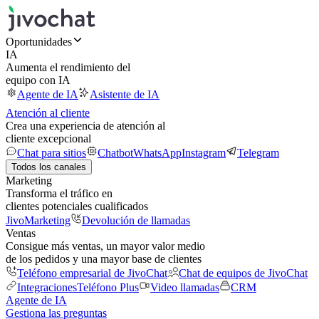
Oportunidades
IA
Aumenta el rendimiento del
equipo con IA
Agente de IA
Asistente de IA
Atención al cliente
Crea una experiencia de atención al
cliente excepcional
Chat para sitios
Chatbot
WhatsApp
Instagram
Telegram
Todos los canales
Marketing
Transforma el tráfico en
clientes potenciales cualificados
JivoMarketing
Devolución de llamadas
Ventas
Consigue más ventas, un mayor valor medio
de los pedidos y una mayor base de clientes
Teléfono empresarial de JivoChat
Chat de equipos de JivoChat
Integraciones
Teléfono Plus
Video llamadas
CRM
Agente de IA
Gestiona las preguntas