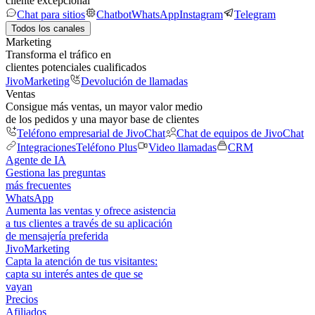
cliente excepcional
Chat para sitios
Chatbot
WhatsApp
Instagram
Telegram
Todos los canales
Marketing
Transforma el tráfico en
clientes potenciales cualificados
JivoMarketing
Devolución de llamadas
Ventas
Consigue más ventas, un mayor valor medio
de los pedidos y una mayor base de clientes
Teléfono empresarial de JivoChat
Chat de equipos de JivoChat
Integraciones
Teléfono Plus
Video llamadas
CRM
Agente de IA
Gestiona las preguntas
más frecuentes
WhatsApp
Aumenta las ventas y ofrece asistencia
a tus clientes a través de su aplicación
de mensajería preferida
JivoMarketing
Capta la atención de tus visitantes:
capta su interés antes de que se
vayan
Precios
Afiliados