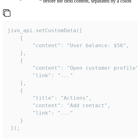
before the field content, separated by a colon
jivo_api.setCustomData([

    {

        "content": "User balance: $56",

    },

    {

        "content": "Open customer profile",
        "link": "..."

    },

    {

        "title": "Actions",

        "content": "Add contact",

        "link": "..."

    }

 ]);