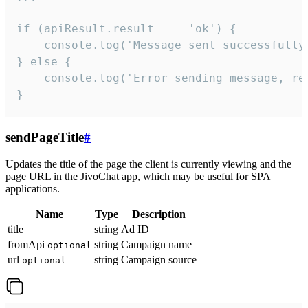
if (apiResult.result === 'ok') {

    console.log('Message sent successfully'
} else {

    console.log('Error sending message, rea
}
sendPageTitle
#
Updates the title of the page the client is currently viewing and the
page URL in the JivoChat app, which may be useful for SPA
applications.
Name
Type
Description
title
string
Ad ID
fromApi
string
Campaign name
optional
url
string
Campaign source
optional