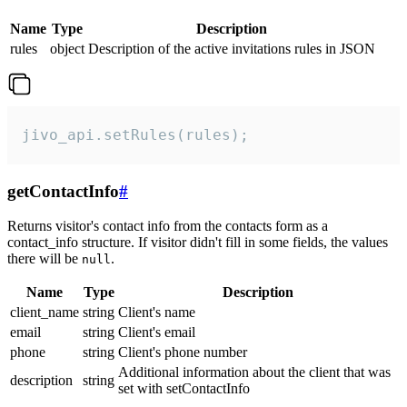
Name
Type
Description
rules
object
Description of the active invitations rules in JSON
jivo_api.setRules(rules);
getContactInfo
#
Returns visitor's contact info from the contacts form as a
contact_info structure. If visitor didn't fill in some fields, the values
there will be
.
null
Name
Type
Description
client_name
string
Client's name
email
string
Client's email
phone
string
Client's phone number
Additional information about the client that was
description
string
set with setContactInfo