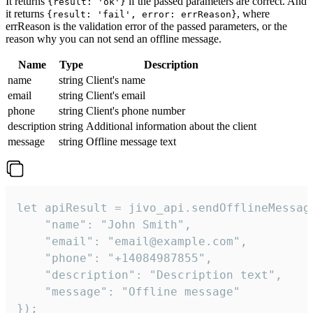
It returns
if the passed parameters are correct. And
{result: 'ok'}
it returns
, where
{result: 'fail', error: errReason}
errReason is the validation error of the passed parameters, or the
reason why you can not send an offline message.
Name
Type
Description
name
string
Client's name
email
string
Client's email
phone
string
Client's phone number
description
string
Additional information about the client
message
string
Offline message text
let apiResult = jivo_api.sendOfflineMessage
    "name": "John Smith",

    "email": "email@example.com",

    "phone": "+14084987855",

    "description": "Description text",

    "message": "Offline message"

});
