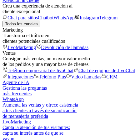
Atención al cliente
Crea una experiencia de atención al
cliente excepcional
Chat para sitios
Chatbot
WhatsApp
Instagram
Telegram
Todos los canales
Marketing
Transforma el tráfico en
clientes potenciales cualificados
JivoMarketing
Devolución de llamadas
Ventas
Consigue más ventas, un mayor valor medio
de los pedidos y una mayor base de clientes
Teléfono empresarial de JivoChat
Chat de equipos de JivoChat
Integraciones
Teléfono Plus
Video llamadas
CRM
Agente de IA
Gestiona las preguntas
más frecuentes
WhatsApp
Aumenta las ventas y ofrece asistencia
a tus clientes a través de su aplicación
de mensajería preferida
JivoMarketing
Capta la atención de tus visitantes:
capta su interés antes de que se
vayan