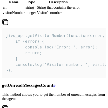
Name
Type
Description
err
string
String that contains the error
visitorNumber
integer
Visitor's number
jivo_api.getVisitorNumber(function(error, v
    if (error) {

        console.log('Error: ', error);

        return;

    }  

    console.log('Visitor number: ', visitor
});
getUnreadMessagesCount
#
This method allows you to get the number of unread messages from
the agent.