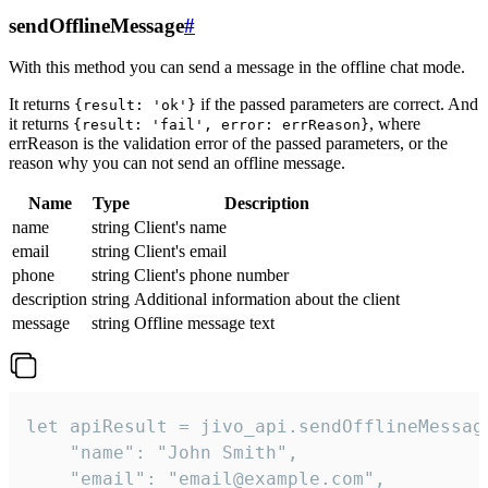
sendOfflineMessage
#
With this method you can send a message in the offline chat mode.
It returns
if the passed parameters are correct. And
{result: 'ok'}
it returns
, where
{result: 'fail', error: errReason}
errReason is the validation error of the passed parameters, or the
reason why you can not send an offline message.
Name
Type
Description
name
string
Client's name
email
string
Client's email
phone
string
Client's phone number
description
string
Additional information about the client
message
string
Offline message text
let apiResult = jivo_api.sendOfflineMessage
    "name": "John Smith",

    "email": "email@example.com",
