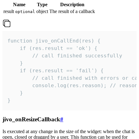
Name
Type
Description
result
object
The result of a callback
optional
function jivo_onCallEnd(res) {

    if (res.result == 'ok') {

        // call finished successfully

    }

    if (res.result == 'fail') {

        // call finished with errors or can
        console.log(res.reason); // reason 
    }

}
jivo_onResizeCallback
#
Is executed at any change in the size of the widget: when the chat is
open, closed or dragged by a user. This function can be used for