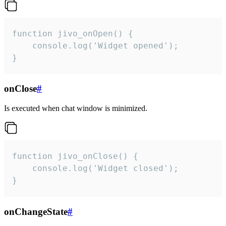
function jivo_onOpen() {

    console.log('Widget opened');

}
onClose
#
Is executed when chat window is minimized.
function jivo_onClose() {

    console.log('Widget closed');

}
onChangeState
#