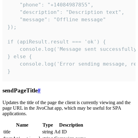
    "phone": "+14084987855",

    "description": "Description text",

    "message": "Offline message"

});

if (apiResult.result === 'ok') {

    console.log('Message sent successfully'
} else {

    console.log('Error sending message, rea
}
sendPageTitle
#
Updates the title of the page the client is currently viewing and the
page URL in the JivoChat app, which may be useful for SPA
applications.
Name
Type
Description
title
string
Ad ID