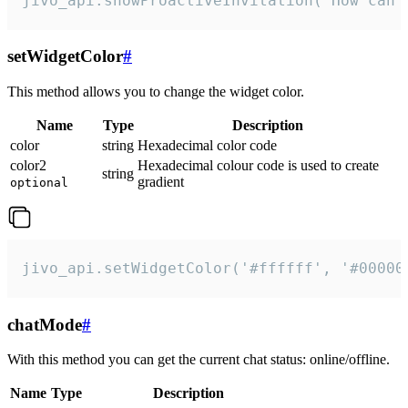
jivo_api.showProactiveInvitation("How can 
setWidgetColor
#
This method allows you to change the widget color.
Name
Type
Description
color
string
Hexadecimal color code
color2
Hexadecimal colour code is used to create
string
gradient
optional
jivo_api.setWidgetColor('#ffffff', '#00000
chatMode
#
With this method you can get the current chat status: online/offline.
Name
Type
Description