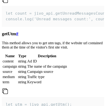
let count = jivo_api.getUnreadMessagesCount
console.log('Unread messages count:', coun
getUtm
#
This method allows you to get utm tags, if the website url contained
them at the time of the visitor's first site visit.
Name
Type
Description
content
string
Ad ID
campaign
string
The name of the campaign
source
string
Campaign source
medium
string
Traffic type
term
string
Keyword
let utm = jivo_api.getUtm();
