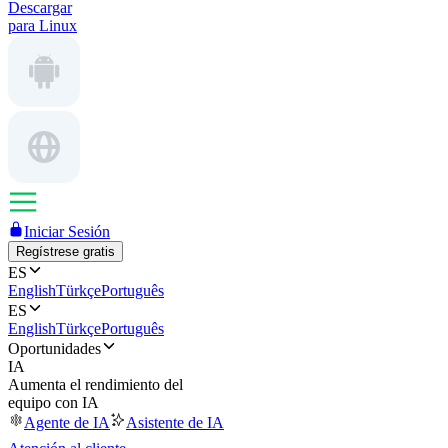
Descargar
para Linux
Iniciar Sesión
Regístrese gratis
ES
English
Türkçe
Português
ES
English
Türkçe
Português
Oportunidades
IA
Aumenta el rendimiento del
equipo con IA
Agente de IA
Asistente de IA