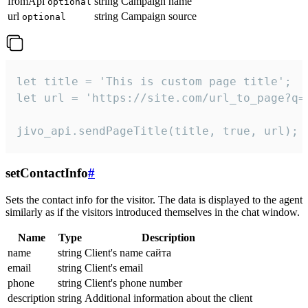
fromApi
string
Campaign name
optional
url
string
Campaign source
optional
let title = 'This is custom page title';

let url = 'https://site.com/url_to_page?q=p
jivo_api.sendPageTitle(title, true, url);
setContactInfo
#
Sets the contact info for the visitor. The data is displayed to the agent
similarly as if the visitors introduced themselves in the chat window.
Name
Type
Description
name
string
Client's name сайта
email
string
Client's email
phone
string
Client's phone number
description
string
Additional information about the client