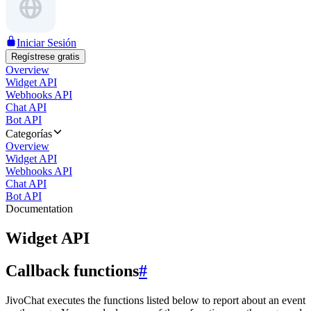
Iniciar Sesión
Regístrese gratis
Overview
Widget API
Webhooks API
Chat API
Bot API
Categorías
Overview
Widget API
Webhooks API
Chat API
Bot API
Documentation
Widget API
Callback functions
#
JivoChat executes the functions listed below to report about an event