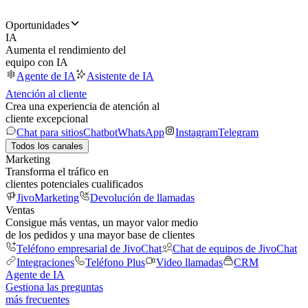
Oportunidades
IA
Aumenta el rendimiento del
equipo con IA
Agente de IA
Asistente de IA
Atención al cliente
Crea una experiencia de atención al
cliente excepcional
Chat para sitios
Chatbot
WhatsApp
Instagram
Telegram
Todos los canales
Marketing
Transforma el tráfico en
clientes potenciales cualificados
JivoMarketing
Devolución de llamadas
Ventas
Consigue más ventas, un mayor valor medio
de los pedidos y una mayor base de clientes
Teléfono empresarial de JivoChat
Chat de equipos de JivoChat
Integraciones
Teléfono Plus
Video llamadas
CRM
Agente de IA
Gestiona las preguntas
más frecuentes