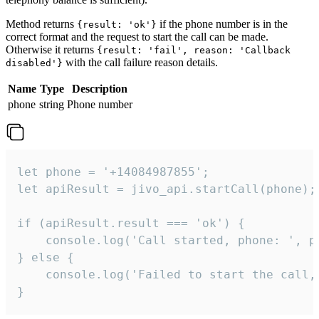
Method returns
if the phone number is in the
{result: 'ok'}
correct format and the request to start the call can be made.
Otherwise it returns
{result: 'fail', reason: 'Callback
with the call failure reason details.
disabled'}
Name
Type
Description
phone
string
Phone number
let phone = '+14084987855';

let apiResult = jivo_api.startCall(phone);

if (apiResult.result === 'ok') {

    console.log('Call started, phone: ', ph
} else {

    console.log('Failed to start the call,
}