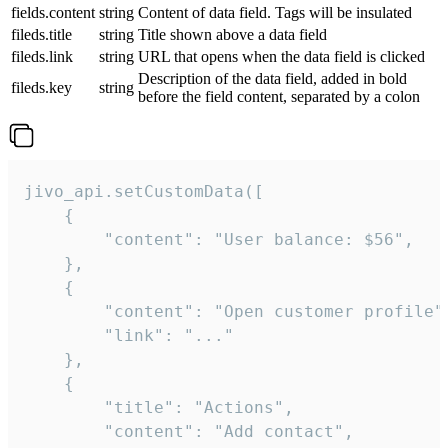
fields.content
string
Content of data field. Tags will be insulated
fileds.title
string
Title shown above a data field
fileds.link
string
URL that opens when the data field is clicked
Description of the data field, added in bold
fileds.key
string
before the field content, separated by a colon
jivo_api.setCustomData([

    {

        "content": "User balance: $56",

    },

    {

        "content": "Open customer profile",
        "link": "..."

    },

    {

        "title": "Actions",

        "content": "Add contact",
