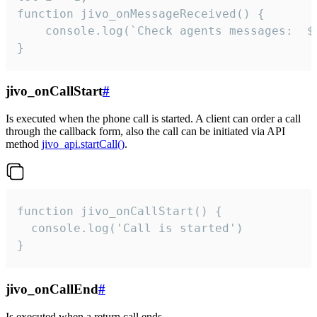
function jivo_onMessageReceived() {

	console.log(`Check agents messages:  ${i++}`)

}
jivo_onCallStart
#
Is executed when the phone call is started. A client can order a call
through the callback form, also the call can be initiated via API
method
jivo_api.startCall()
.
function jivo_onCallStart() {

  console.log('Call is started')

}
jivo_onCallEnd
#
Is executed when a return call ends.