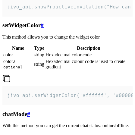
jivo_api.showProactiveInvitation("How can 
setWidgetColor
#
This method allows you to change the widget color.
Name
Type
Description
color
string
Hexadecimal color code
color2
Hexadecimal colour code is used to create
string
gradient
optional
jivo_api.setWidgetColor('#ffffff', '#00000
chatMode
#
With this method you can get the current chat status: online/offline.