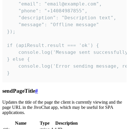
    "email": "email@example.com",

    "phone": "+14084987855",

    "description": "Description text",

    "message": "Offline message"

});

if (apiResult.result === 'ok') {

    console.log('Message sent successfully'
} else {

    console.log('Error sending message, rea
}
sendPageTitle
#
Updates the title of the page the client is currently viewing and the
page URL in the JivoChat app, which may be useful for SPA
applications.
Name
Type
Description