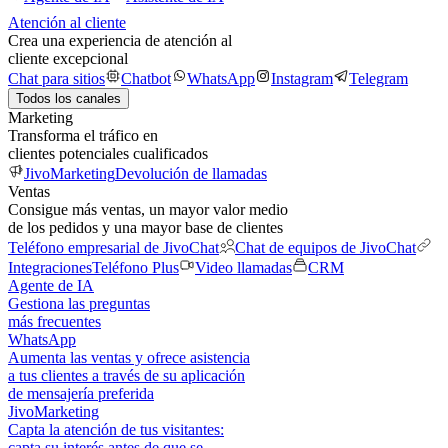
Atención al cliente
Crea una experiencia de atención al
cliente excepcional
Chat para sitios
Chatbot
WhatsApp
Instagram
Telegram
Todos los canales
Marketing
Transforma el tráfico en
clientes potenciales cualificados
JivoMarketing
Devolución de llamadas
Ventas
Consigue más ventas, un mayor valor medio
de los pedidos y una mayor base de clientes
Teléfono empresarial de JivoChat
Chat de equipos de JivoChat
Integraciones
Teléfono Plus
Video llamadas
CRM
Agente de IA
Gestiona las preguntas
más frecuentes
WhatsApp
Aumenta las ventas y ofrece asistencia
a tus clientes a través de su aplicación
de mensajería preferida
JivoMarketing
Capta la atención de tus visitantes:
capta su interés antes de que se