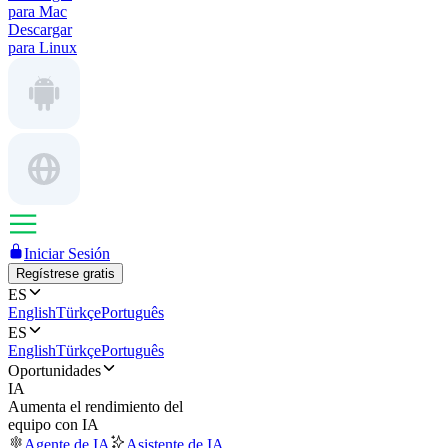
para Mac
Descargar
para Linux
Iniciar Sesión
Regístrese gratis
ES
English
Türkçe
Português
ES
English
Türkçe
Português
Oportunidades
IA
Aumenta el rendimiento del
equipo con IA
Agente de IA
Asistente de IA