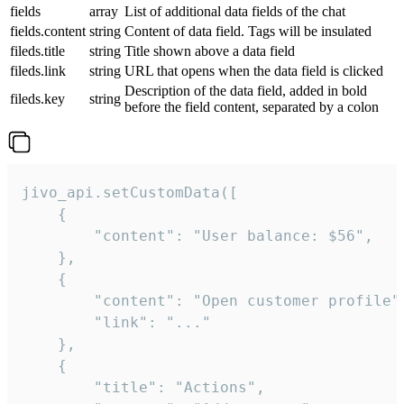
fields
array
List of additional data fields of the chat
fields.content
string
Content of data field. Tags will be insulated
fileds.title
string
Title shown above a data field
fileds.link
string
URL that opens when the data field is clicked
Description of the data field, added in bold
fileds.key
string
before the field content, separated by a colon
jivo_api.setCustomData([

    {

        "content": "User balance: $56",

    },

    {

        "content": "Open customer profile",
        "link": "..."

    },

    {

        "title": "Actions",
