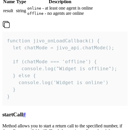
Name
Type
Description
- at least one agent is online
online
result
string
- no agents are online
offline
function jivo_onLoadCallback() {

  let chatMode = jivo_api.chatMode();

  if (chatMode === 'offline') {

     console.log("Widget is offline");

  } else {

    console.log('Widget is online')

  }

}
startCall
#
Method allows you to start a return call to the specified number, if