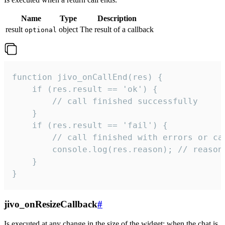
Name
Type
Description
result
object
The result of a callback
optional
function jivo_onCallEnd(res) {

    if (res.result == 'ok') {

        // call finished successfully

    }

    if (res.result == 'fail') {

        // call finished with errors or can
        console.log(res.reason); // reason 
    }

}
jivo_onResizeCallback
#
Is executed at any change in the size of the widget: when the chat is