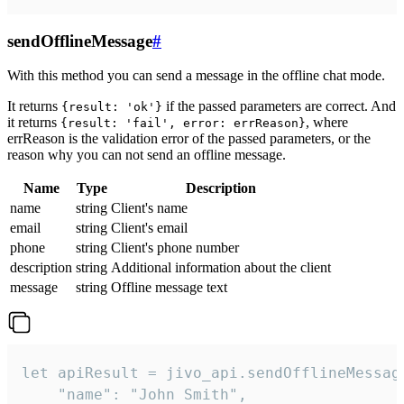
sendOfflineMessage
#
With this method you can send a message in the offline chat mode.
It returns
if the passed parameters are correct. And
{result: 'ok'}
it returns
, where
{result: 'fail', error: errReason}
errReason is the validation error of the passed parameters, or the
reason why you can not send an offline message.
Name
Type
Description
name
string
Client's name
email
string
Client's email
phone
string
Client's phone number
description
string
Additional information about the client
message
string
Offline message text
let apiResult = jivo_api.sendOfflineMessage
    "name": "John Smith",
