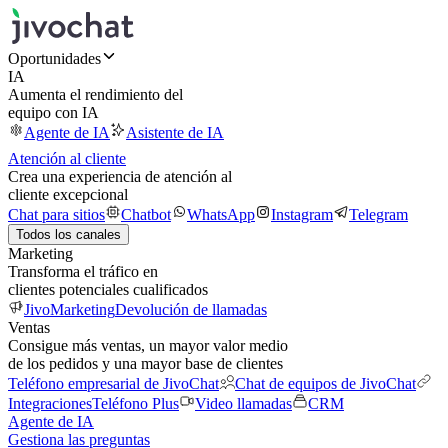
Oportunidades
IA
Aumenta el rendimiento del
equipo con IA
Agente de IA
Asistente de IA
Atención al cliente
Crea una experiencia de atención al
cliente excepcional
Chat para sitios
Chatbot
WhatsApp
Instagram
Telegram
Todos los canales
Marketing
Transforma el tráfico en
clientes potenciales cualificados
JivoMarketing
Devolución de llamadas
Ventas
Consigue más ventas, un mayor valor medio
de los pedidos y una mayor base de clientes
Teléfono empresarial de JivoChat
Chat de equipos de JivoChat
Integraciones
Teléfono Plus
Video llamadas
CRM
Agente de IA
Gestiona las preguntas