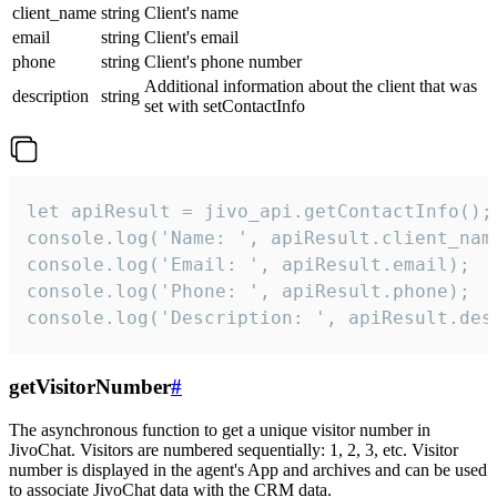
client_name
string
Client's name
email
string
Client's email
phone
string
Client's phone number
Additional information about the client that was
description
string
set with setContactInfo
let apiResult = jivo_api.getContactInfo();

console.log('Name: ', apiResult.client_name
console.log('Email: ', apiResult.email);

console.log('Phone: ', apiResult.phone);

console.log('Description: ', apiResult.des
getVisitorNumber
#
The asynchronous function to get a unique visitor number in
JivoChat. Visitors are numbered sequentially: 1, 2, 3, etc. Visitor
number is displayed in the agent's App and archives and can be used
to associate JivoChat data with the CRM data.