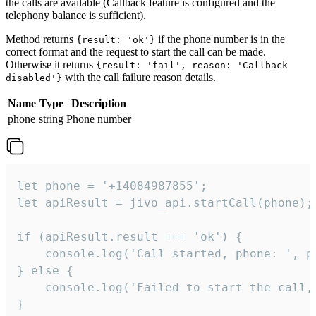
the calls are available (Callback feature is configured and the
telephony balance is sufficient).
Method returns
if the phone number is in the
{result: 'ok'}
correct format and the request to start the call can be made.
Otherwise it returns
{result: 'fail', reason: 'Callback
with the call failure reason details.
disabled'}
Name
Type
Description
phone
string
Phone number
let phone = '+14084987855';

let apiResult = jivo_api.startCall(phone);

if (apiResult.result === 'ok') {

    console.log('Call started, phone: ', ph
} else {

    console.log('Failed to start the call,
}