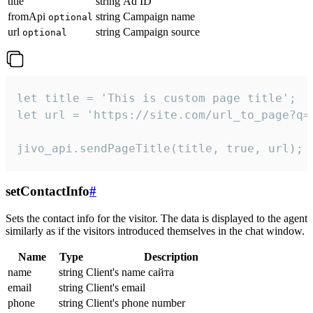
title
string
Ad ID
fromApi
string
Campaign name
optional
url
string
Campaign source
optional
let title = 'This is custom page title';

let url = 'https://site.com/url_to_page?q=p
jivo_api.sendPageTitle(title, true, url);
setContactInfo
#
Sets the contact info for the visitor. The data is displayed to the agent
similarly as if the visitors introduced themselves in the chat window.
Name
Type
Description
name
string
Client's name сайта
email
string
Client's email
phone
string
Client's phone number