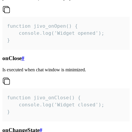
function jivo_onOpen() {

    console.log('Widget opened');

}
onClose
#
Is executed when chat window is minimized.
function jivo_onClose() {

    console.log('Widget closed');

}
onChangeState
#