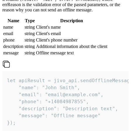
errReason is the validation error of the passed parameters, or the
reason why you can not send an offline message.
Name
Type
Description
name
string
Client's name
email
string
Client's email
phone
string
Client's phone number
description
string
Additional information about the client
message
string
Offline message text
let apiResult = jivo_api.sendOfflineMessage
    "name": "John Smith",

    "email": "email@example.com",

    "phone": "+14084987855",

    "description": "Description text",

    "message": "Offline message"

});
