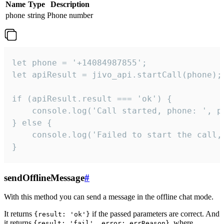
Name
Type
Description
phone
string
Phone number
let phone = '+14084987855';

let apiResult = jivo_api.startCall(phone);

if (apiResult.result === 'ok') {

    console.log('Call started, phone: ', ph
} else {

    console.log('Failed to start the call,
}
sendOfflineMessage
#
With this method you can send a message in the offline chat mode.
It returns
if the passed parameters are correct. And
{result: 'ok'}
it returns
, where
{result: 'fail', error: errReason}