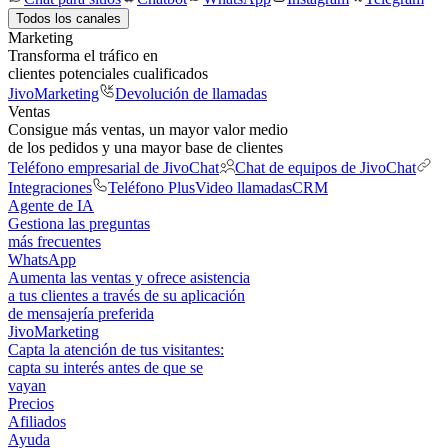
Todos los canales
Marketing
Transforma el tráfico en
clientes potenciales cualificados
JivoMarketing
Devolución de llamadas
Ventas
Consigue más ventas, un mayor valor medio
de los pedidos y una mayor base de clientes
Teléfono empresarial de JivoChat
Chat de equipos de JivoChat
Integraciones
Teléfono Plus
Video llamadas
CRM
Agente de IA
Gestiona las preguntas
más frecuentes
WhatsApp
Aumenta las ventas y ofrece asistencia
a tus clientes a través de su aplicación
de mensajería preferida
JivoMarketing
Capta la atención de tus visitantes:
capta su interés antes de que se
vayan
Precios
Afiliados
Ayuda