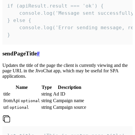
if (apiResult.result === 'ok') {

    console.log('Message sent successfully'
} else {

    console.log('Error sending message, rea
}
sendPageTitle
#
Updates the title of the page the client is currently viewing and the
page URL in the JivoChat app, which may be useful for SPA
applications.
Name
Type
Description
title
string
Ad ID
fromApi
string
Campaign name
optional
url
string
Campaign source
optional