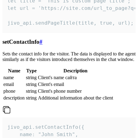
let title = 'This is custom page title';

let url = 'https://site.com/url_to_page?q=p
jivo_api.sendPageTitle(title, true, url);
setContactInfo
#
Sets the contact info for the visitor. The data is displayed to the agent
similarly as if the visitors introduced themselves in the chat window.
Name
Type
Description
name
string
Client's name сайта
email
string
Client's email
phone
string
Client's phone number
description
string
Additional information about the client
jivo_api.setContactInfo({

    name: "John Smith",
