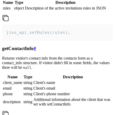
Name
Type
Description
rules
object
Description of the active invitations rules in JSON
jivo_api.setRules(rules);
getContactInfo
#
Returns visitor's contact info from the contacts form as a
contact_info structure. If visitor didn't fill in some fields, the values
there will be
.
null
Name
Type
Description
client_name
string
Client's name
email
string
Client's email
phone
string
Client's phone number
Additional information about the client that was
description
string
set with setContactInfo