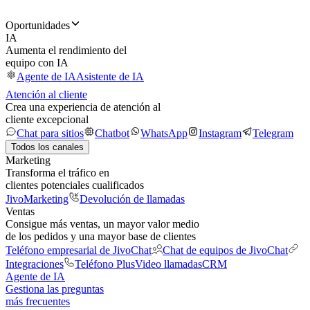
Oportunidades
IA
Aumenta el rendimiento del
equipo con IA
Agente de IA
Asistente de IA
Atención al cliente
Crea una experiencia de atención al
cliente excepcional
Chat para sitios
Chatbot
WhatsApp
Instagram
Telegram
Todos los canales
Marketing
Transforma el tráfico en
clientes potenciales cualificados
JivoMarketing
Devolución de llamadas
Ventas
Consigue más ventas, un mayor valor medio
de los pedidos y una mayor base de clientes
Teléfono empresarial de JivoChat
Chat de equipos de JivoChat
Integraciones
Teléfono Plus
Video llamadas
CRM
Agente de IA
Gestiona las preguntas
más frecuentes