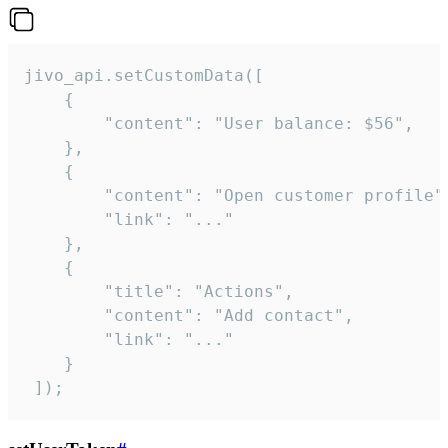
jivo_api.setCustomData([

    {

        "content": "User balance: $56",

    },

    {

        "content": "Open customer profile",
        "link": "..."

    },

    {

        "title": "Actions",

        "content": "Add contact",

        "link": "..."

    }

 ]);