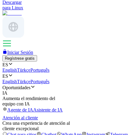
Descargar
para Linux
Iniciar Sesión
Regístrese gratis
ES
English
Türkçe
Português
ES
English
Türkçe
Português
Oportunidades
IA
Aumenta el rendimiento del
equipo con IA
Agente de IA
Asistente de IA
Atención al cliente
Crea una experiencia de atención al
cliente excepcional
Chat para sitios
Chatbot
WhatsApp
Instagram
Telegram