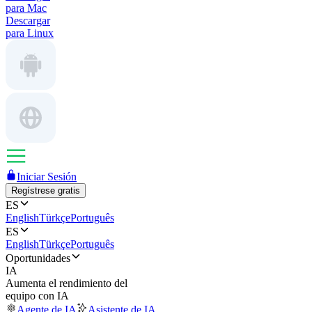
para Mac
Descargar
para Linux
Iniciar Sesión
Regístrese gratis
ES
English
Türkçe
Português
ES
English
Türkçe
Português
Oportunidades
IA
Aumenta el rendimiento del
equipo con IA
Agente de IA
Asistente de IA