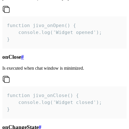
function jivo_onOpen() {

    console.log('Widget opened');

}
onClose
#
Is executed when chat window is minimized.
function jivo_onClose() {

    console.log('Widget closed');

}
onChangeState
#