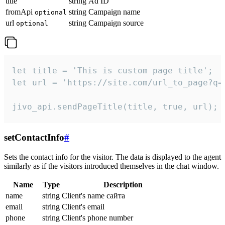
title
string
Ad ID
fromApi
string
Campaign name
optional
url
string
Campaign source
optional
let title = 'This is custom page title';

let url = 'https://site.com/url_to_page?q=p
jivo_api.sendPageTitle(title, true, url);
setContactInfo
#
Sets the contact info for the visitor. The data is displayed to the agent
similarly as if the visitors introduced themselves in the chat window.
Name
Type
Description
name
string
Client's name сайта
email
string
Client's email
phone
string
Client's phone number