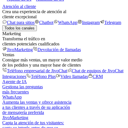
Atención al cliente
Crea una experiencia de atención al
cliente excepcional
Chat para sitios
Chatbot
WhatsApp
Instagram
Telegram
Todos los canales
Marketing
Transforma el tráfico en
clientes potenciales cualificados
JivoMarketing
Devolución de llamadas
Ventas
Consigue más ventas, un mayor valor medio
de los pedidos y una mayor base de clientes
Teléfono empresarial de JivoChat
Chat de equipos de JivoChat
Integraciones
Teléfono Plus
Video llamadas
CRM
Agente de IA
Gestiona las preguntas
más frecuentes
WhatsApp
Aumenta las ventas y ofrece asistencia
a tus clientes a través de su aplicación
de mensajería preferida
JivoMarketing
Capta la atención de tus visitantes:
capta su interés antes de que se