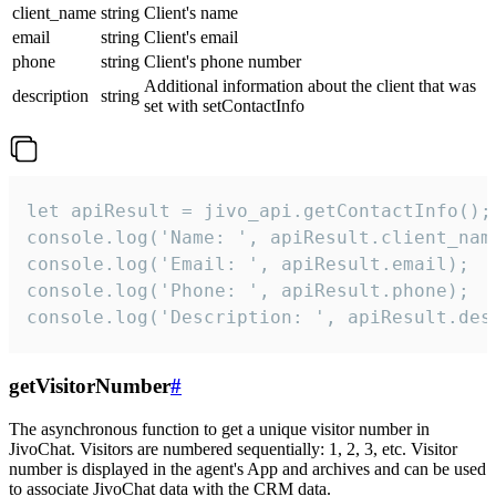
client_name
string
Client's name
email
string
Client's email
phone
string
Client's phone number
Additional information about the client that was
description
string
set with setContactInfo
let apiResult = jivo_api.getContactInfo();

console.log('Name: ', apiResult.client_name
console.log('Email: ', apiResult.email);

console.log('Phone: ', apiResult.phone);

console.log('Description: ', apiResult.des
getVisitorNumber
#
The asynchronous function to get a unique visitor number in
JivoChat. Visitors are numbered sequentially: 1, 2, 3, etc. Visitor
number is displayed in the agent's App and archives and can be used
to associate JivoChat data with the CRM data.