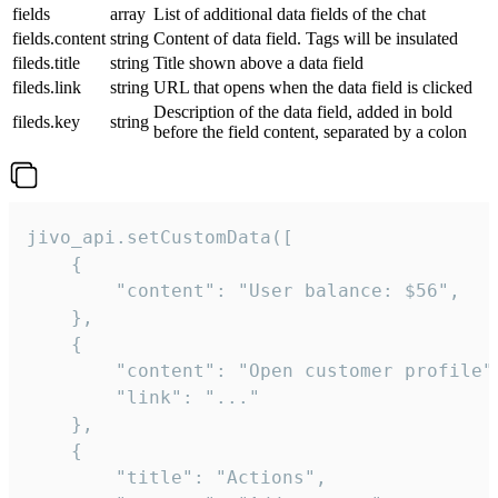
fields
array
List of additional data fields of the chat
fields.content
string
Content of data field. Tags will be insulated
fileds.title
string
Title shown above a data field
fileds.link
string
URL that opens when the data field is clicked
Description of the data field, added in bold
fileds.key
string
before the field content, separated by a colon
jivo_api.setCustomData([

    {

        "content": "User balance: $56",

    },

    {

        "content": "Open customer profile",
        "link": "..."

    },

    {

        "title": "Actions",
