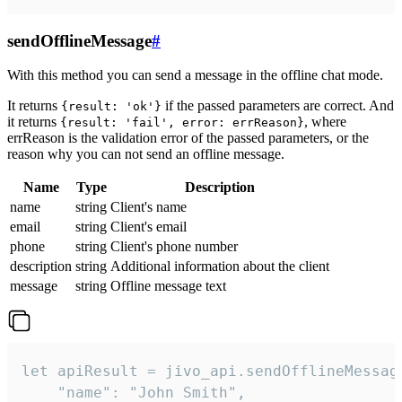
sendOfflineMessage
#
With this method you can send a message in the offline chat mode.
It returns
if the passed parameters are correct. And
{result: 'ok'}
it returns
, where
{result: 'fail', error: errReason}
errReason is the validation error of the passed parameters, or the
reason why you can not send an offline message.
Name
Type
Description
name
string
Client's name
email
string
Client's email
phone
string
Client's phone number
description
string
Additional information about the client
message
string
Offline message text
let apiResult = jivo_api.sendOfflineMessage
    "name": "John Smith",
