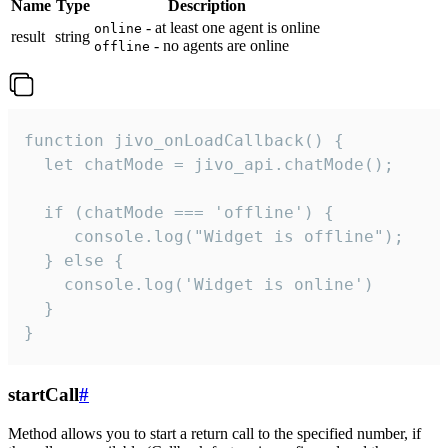
Name
Type
Description
- at least one agent is online
online
result
string
- no agents are online
offline
function jivo_onLoadCallback() {

  let chatMode = jivo_api.chatMode();

  if (chatMode === 'offline') {

     console.log("Widget is offline");

  } else {

    console.log('Widget is online')

  }

}
startCall
#
Method allows you to start a return call to the specified number, if