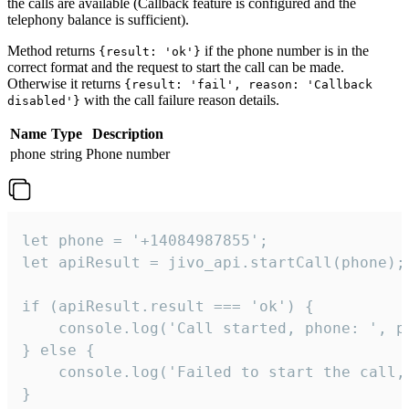
the calls are available (Callback feature is configured and the
telephony balance is sufficient).
Method returns
if the phone number is in the
{result: 'ok'}
correct format and the request to start the call can be made.
Otherwise it returns
{result: 'fail', reason: 'Callback
with the call failure reason details.
disabled'}
Name
Type
Description
phone
string
Phone number
let phone = '+14084987855';

let apiResult = jivo_api.startCall(phone);

if (apiResult.result === 'ok') {

    console.log('Call started, phone: ', ph
} else {

    console.log('Failed to start the call,
}