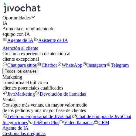
Oportunidades
IA
Aumenta el rendimiento del
equipo con IA
Agente de IA
Asistente de IA
Atención al cliente
Crea una experiencia de atención al
cliente excepcional
Chat para sitios
Chatbot
WhatsApp
Instagram
Telegram
Todos los canales
Marketing
Transforma el tráfico en
clientes potenciales cualificados
JivoMarketing
Devolución de llamadas
Ventas
Consigue más ventas, un mayor valor medio
de los pedidos y una mayor base de clientes
Teléfono empresarial de JivoChat
Chat de equipos de JivoChat
Integraciones
Teléfono Plus
Video llamadas
CRM
Agente de IA
Gestiona las preguntas