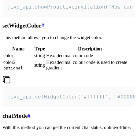
jivo_api.showProactiveInvitation("How can 
setWidgetColor
#
This method allows you to change the widget color.
Name
Type
Description
color
string
Hexadecimal color code
color2
Hexadecimal colour code is used to create
string
gradient
optional
jivo_api.setWidgetColor('#ffffff', '#00000
chatMode
#
With this method you can get the current chat status: online/offline.