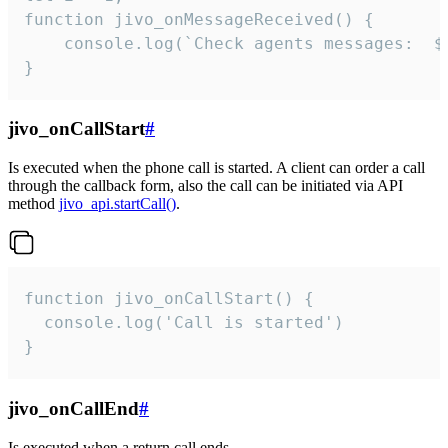
function jivo_onMessageReceived() {

	console.log(`Check agents messages:  ${i++}`)

}
jivo_onCallStart
#
Is executed when the phone call is started. A client can order a call
through the callback form, also the call can be initiated via API
method
jivo_api.startCall()
.
function jivo_onCallStart() {

  console.log('Call is started')

}
jivo_onCallEnd
#
Is executed when a return call ends.