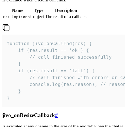
Name
Type
Description
result
object
The result of a callback
optional
function jivo_onCallEnd(res) {

    if (res.result == 'ok') {

        // call finished successfully

    }

    if (res.result == 'fail') {

        // call finished with errors or can
        console.log(res.reason); // reason 
    }

}
jivo_onResizeCallback
#
Is executed at any change in the size of the widget: when the chat is