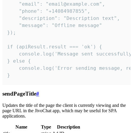
    "email": "email@example.com",

    "phone": "+14084987855",

    "description": "Description text",

    "message": "Offline message"

});

if (apiResult.result === 'ok') {

    console.log('Message sent successfully'
} else {

    console.log('Error sending message, rea
}
sendPageTitle
#
Updates the title of the page the client is currently viewing and the
page URL in the JivoChat app, which may be useful for SPA
applications.
Name
Type
Description