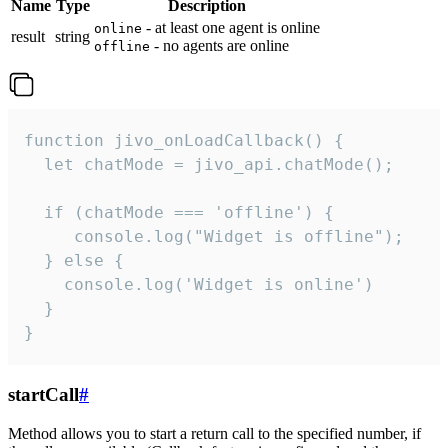
Name
Type
Description
- at least one agent is online
online
result
string
- no agents are online
offline
function jivo_onLoadCallback() {

  let chatMode = jivo_api.chatMode();

  if (chatMode === 'offline') {

     console.log("Widget is offline");

  } else {

    console.log('Widget is online')

  }

}
startCall
#
Method allows you to start a return call to the specified number, if