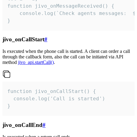
function jivo_onMessageReceived() {

	console.log(`Check agents messages:  ${i++}`)

}
jivo_onCallStart
#
Is executed when the phone call is started. A client can order a call
through the callback form, also the call can be initiated via API
method
jivo_api.startCall()
.
function jivo_onCallStart() {

  console.log('Call is started')

}
jivo_onCallEnd
#
Is executed when a return call ends.