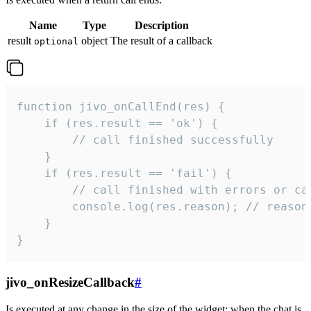
Name
Type
Description
result
object
The result of a callback
optional
function jivo_onCallEnd(res) {

    if (res.result == 'ok') {

        // call finished successfully

    }

    if (res.result == 'fail') {

        // call finished with errors or can
        console.log(res.reason); // reason 
    }

}
jivo_onResizeCallback
#
Is executed at any change in the size of the widget: when the chat is