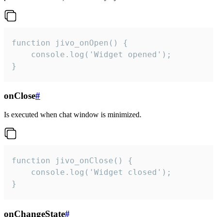
function jivo_onOpen() {

    console.log('Widget opened');

}
onClose
#
Is executed when chat window is minimized.
function jivo_onClose() {

    console.log('Widget closed');

}
onChangeState
#