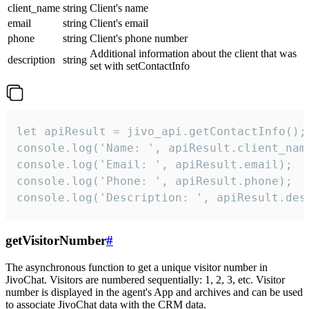
client_name
string
Client's name
email
string
Client's email
phone
string
Client's phone number
Additional information about the client that was
description
string
set with setContactInfo
let apiResult = jivo_api.getContactInfo();

console.log('Name: ', apiResult.client_name
console.log('Email: ', apiResult.email);

console.log('Phone: ', apiResult.phone);

console.log('Description: ', apiResult.des
getVisitorNumber
#
The asynchronous function to get a unique visitor number in
JivoChat. Visitors are numbered sequentially: 1, 2, 3, etc. Visitor
number is displayed in the agent's App and archives and can be used
to associate JivoChat data with the CRM data.