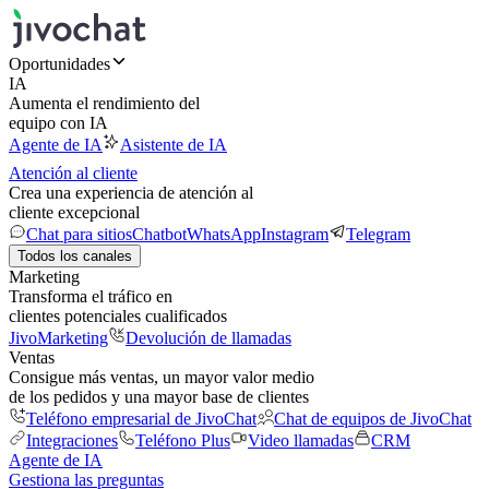
Oportunidades
IA
Aumenta el rendimiento del
equipo con IA
Agente de IA
Asistente de IA
Atención al cliente
Crea una experiencia de atención al
cliente excepcional
Chat para sitios
Chatbot
WhatsApp
Instagram
Telegram
Todos los canales
Marketing
Transforma el tráfico en
clientes potenciales cualificados
JivoMarketing
Devolución de llamadas
Ventas
Consigue más ventas, un mayor valor medio
de los pedidos y una mayor base de clientes
Teléfono empresarial de JivoChat
Chat de equipos de JivoChat
Integraciones
Teléfono Plus
Video llamadas
CRM
Agente de IA
Gestiona las preguntas