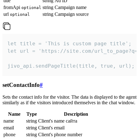
title
string
Ad ID
fromApi
string
Campaign name
optional
url
string
Campaign source
optional
let title = 'This is custom page title';

let url = 'https://site.com/url_to_page?q=p
jivo_api.sendPageTitle(title, true, url);
setContactInfo
#
Sets the contact info for the visitor. The data is displayed to the agent
similarly as if the visitors introduced themselves in the chat window.
Name
Type
Description
name
string
Client's name сайта
email
string
Client's email
phone
string
Client's phone number