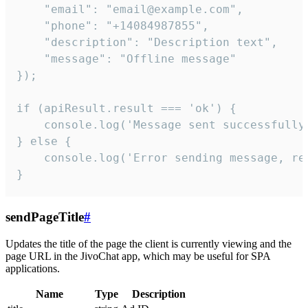
    "email": "email@example.com",

    "phone": "+14084987855",

    "description": "Description text",

    "message": "Offline message"

});

if (apiResult.result === 'ok') {

    console.log('Message sent successfully'
} else {

    console.log('Error sending message, rea
}
sendPageTitle
#
Updates the title of the page the client is currently viewing and the
page URL in the JivoChat app, which may be useful for SPA
applications.
Name
Type
Description