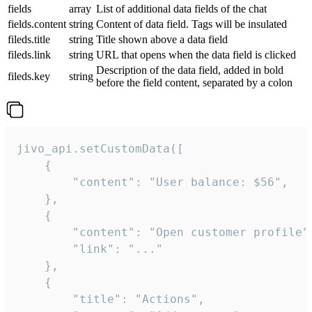
fields
array
List of additional data fields of the chat
fields.content
string
Content of data field. Tags will be insulated
fileds.title
string
Title shown above a data field
fileds.link
string
URL that opens when the data field is clicked
Description of the data field, added in bold
fileds.key
string
before the field content, separated by a colon
jivo_api.setCustomData([

    {

        "content": "User balance: $56",

    },

    {

        "content": "Open customer profile",
        "link": "..."

    },

    {

        "title": "Actions",
