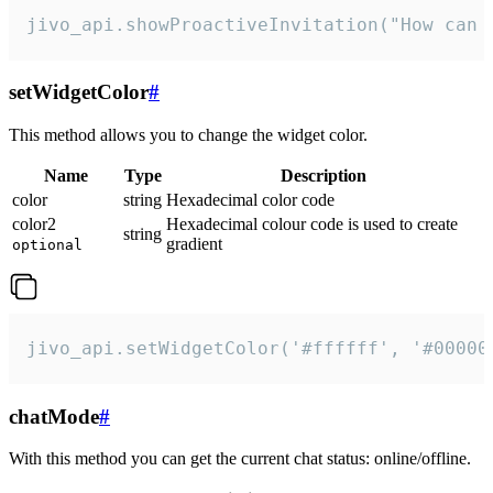
jivo_api.showProactiveInvitation("How can 
setWidgetColor
#
This method allows you to change the widget color.
Name
Type
Description
color
string
Hexadecimal color code
color2
Hexadecimal colour code is used to create
string
gradient
optional
jivo_api.setWidgetColor('#ffffff', '#00000
chatMode
#
With this method you can get the current chat status: online/offline.