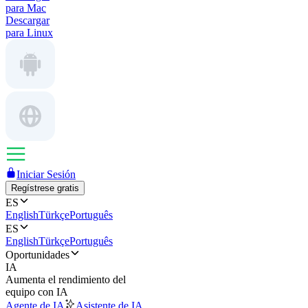
para Mac
Descargar
para Linux
Iniciar Sesión
Regístrese gratis
ES
English
Türkçe
Português
ES
English
Türkçe
Português
Oportunidades
IA
Aumenta el rendimiento del
equipo con IA
Agente de IA
Asistente de IA