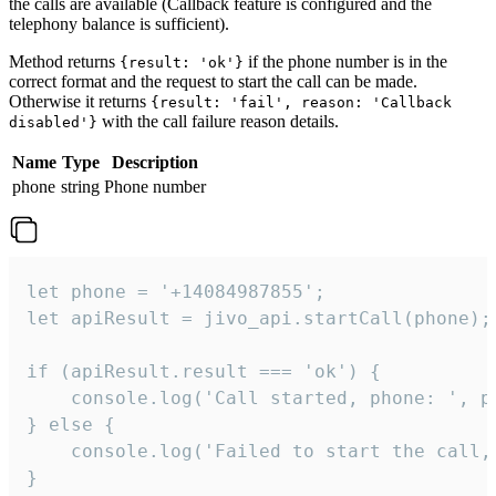
the calls are available (Callback feature is configured and the
telephony balance is sufficient).
Method returns
if the phone number is in the
{result: 'ok'}
correct format and the request to start the call can be made.
Otherwise it returns
{result: 'fail', reason: 'Callback
with the call failure reason details.
disabled'}
Name
Type
Description
phone
string
Phone number
let phone = '+14084987855';

let apiResult = jivo_api.startCall(phone);

if (apiResult.result === 'ok') {

    console.log('Call started, phone: ', ph
} else {

    console.log('Failed to start the call,
}