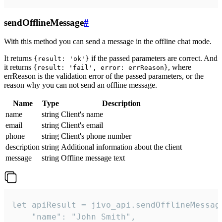
sendOfflineMessage
#
With this method you can send a message in the offline chat mode.
It returns
if the passed parameters are correct. And
{result: 'ok'}
it returns
, where
{result: 'fail', error: errReason}
errReason is the validation error of the passed parameters, or the
reason why you can not send an offline message.
Name
Type
Description
name
string
Client's name
email
string
Client's email
phone
string
Client's phone number
description
string
Additional information about the client
message
string
Offline message text
let apiResult = jivo_api.sendOfflineMessage
    "name": "John Smith",
