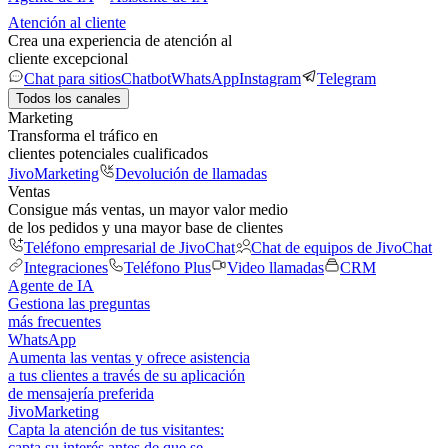
Atención al cliente
Crea una experiencia de atención al
cliente excepcional
Chat para sitios
Chatbot
WhatsApp
Instagram
Telegram
Todos los canales
Marketing
Transforma el tráfico en
clientes potenciales cualificados
JivoMarketing
Devolución de llamadas
Ventas
Consigue más ventas, un mayor valor medio
de los pedidos y una mayor base de clientes
Teléfono empresarial de JivoChat
Chat de equipos de JivoChat
Integraciones
Teléfono Plus
Video llamadas
CRM
Agente de IA
Gestiona las preguntas
más frecuentes
WhatsApp
Aumenta las ventas y ofrece asistencia
a tus clientes a través de su aplicación
de mensajería preferida
JivoMarketing
Capta la atención de tus visitantes:
capta su interés antes de que se