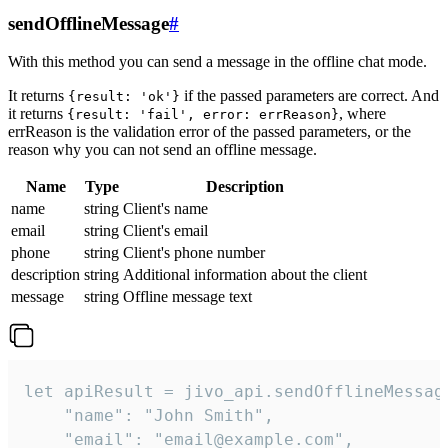
sendOfflineMessage
#
With this method you can send a message in the offline chat mode.
It returns
if the passed parameters are correct. And
{result: 'ok'}
it returns
, where
{result: 'fail', error: errReason}
errReason is the validation error of the passed parameters, or the
reason why you can not send an offline message.
Name
Type
Description
name
string
Client's name
email
string
Client's email
phone
string
Client's phone number
description
string
Additional information about the client
message
string
Offline message text
let apiResult = jivo_api.sendOfflineMessage
    "name": "John Smith",

    "email": "email@example.com",
