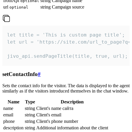
fromApi
string
Campaign name
optional
url
string
Campaign source
optional
let title = 'This is custom page title';

let url = 'https://site.com/url_to_page?q=p
jivo_api.sendPageTitle(title, true, url);
setContactInfo
#
Sets the contact info for the visitor. The data is displayed to the agent
similarly as if the visitors introduced themselves in the chat window.
Name
Type
Description
name
string
Client's name сайта
email
string
Client's email
phone
string
Client's phone number
description
string
Additional information about the client