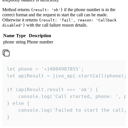
Method returns
if the phone number is in the
{result: 'ok'}
correct format and the request to start the call can be made.
Otherwise it returns
{result: 'fail', reason: 'Callback
with the call failure reason details.
disabled'}
Name
Type
Description
phone
string
Phone number
let phone = '+14084987855';

let apiResult = jivo_api.startCall(phone);

if (apiResult.result === 'ok') {

    console.log('Call started, phone: ', ph
} else {

    console.log('Failed to start the call,
}