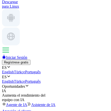
Descargar
para Linux
Iniciar Sesión
Regístrese gratis
ES
English
Türkçe
Português
ES
English
Türkçe
Português
Oportunidades
IA
Aumenta el rendimiento del
equipo con IA
Agente de IA
Asistente de IA