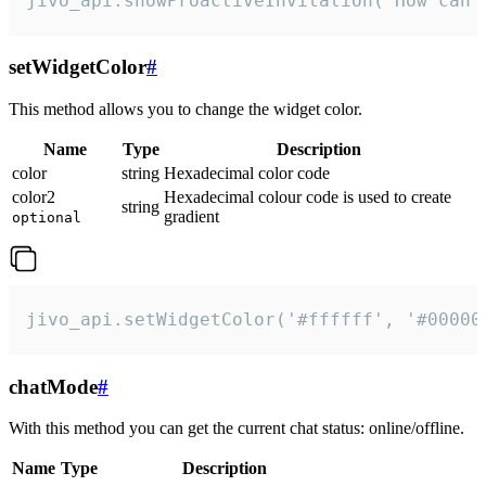
jivo_api.showProactiveInvitation("How can 
setWidgetColor
#
This method allows you to change the widget color.
Name
Type
Description
color
string
Hexadecimal color code
color2
Hexadecimal colour code is used to create
string
gradient
optional
jivo_api.setWidgetColor('#ffffff', '#00000
chatMode
#
With this method you can get the current chat status: online/offline.
Name
Type
Description