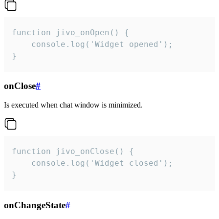
function jivo_onOpen() {

    console.log('Widget opened');

}
onClose
#
Is executed when chat window is minimized.
function jivo_onClose() {

    console.log('Widget closed');

}
onChangeState
#