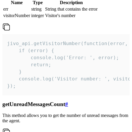
Name
Type
Description
err
string
String that contains the error
visitorNumber
integer
Visitor's number
jivo_api.getVisitorNumber(function(error, v
    if (error) {

        console.log('Error: ', error);

        return;

    }  

    console.log('Visitor number: ', visitor
});
getUnreadMessagesCount
#
This method allows you to get the number of unread messages from
the agent.