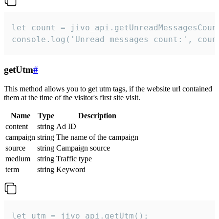
let count = jivo_api.getUnreadMessagesCount
console.log('Unread messages count:', coun
getUtm
#
This method allows you to get utm tags, if the website url contained
them at the time of the visitor's first site visit.
Name
Type
Description
content
string
Ad ID
campaign
string
The name of the campaign
source
string
Campaign source
medium
string
Traffic type
term
string
Keyword
let utm = jivo_api.getUtm();
