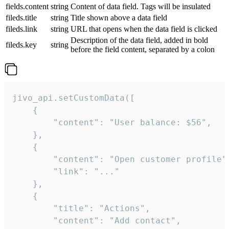
fields.content
string
Content of data field. Tags will be insulated
fileds.title
string
Title shown above a data field
fileds.link
string
URL that opens when the data field is clicked
Description of the data field, added in bold
fileds.key
string
before the field content, separated by a colon
jivo_api.setCustomData([

    {

        "content": "User balance: $56",

    },

    {

        "content": "Open customer profile",
        "link": "..."

    },

    {

        "title": "Actions",

        "content": "Add contact",
