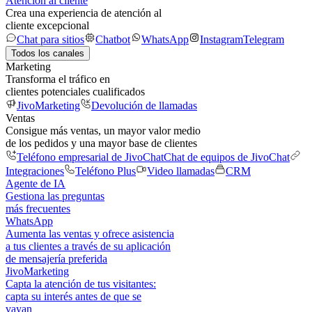
Atención al cliente
Crea una experiencia de atención al
cliente excepcional
Chat para sitios
Chatbot
WhatsApp
Instagram
Telegram
Todos los canales
Marketing
Transforma el tráfico en
clientes potenciales cualificados
JivoMarketing
Devolución de llamadas
Ventas
Consigue más ventas, un mayor valor medio
de los pedidos y una mayor base de clientes
Teléfono empresarial de JivoChat
Chat de equipos de JivoChat
Integraciones
Teléfono Plus
Video llamadas
CRM
Agente de IA
Gestiona las preguntas
más frecuentes
WhatsApp
Aumenta las ventas y ofrece asistencia
a tus clientes a través de su aplicación
de mensajería preferida
JivoMarketing
Capta la atención de tus visitantes:
capta su interés antes de que se
vayan