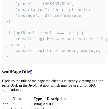
    "phone": "+14084987855",

    "description": "Description text",

    "message": "Offline message"

});

if (apiResult.result === 'ok') {

    console.log('Message sent successfully'
} else {

    console.log('Error sending message, rea
}
sendPageTitle
#
Updates the title of the page the client is currently viewing and the
page URL in the JivoChat app, which may be useful for SPA
applications.
Name
Type
Description
title
string
Ad ID