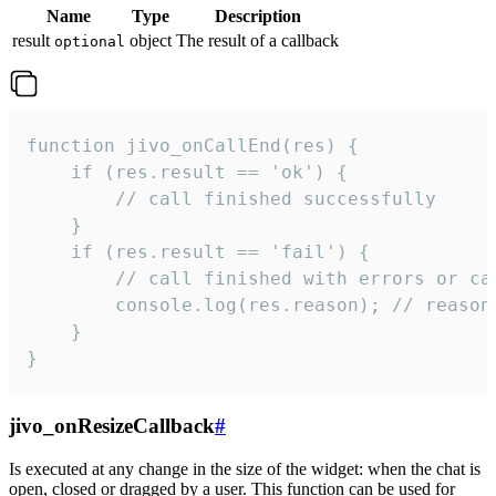
Name
Type
Description
result
object
The result of a callback
optional
function jivo_onCallEnd(res) {

    if (res.result == 'ok') {

        // call finished successfully

    }

    if (res.result == 'fail') {

        // call finished with errors or can
        console.log(res.reason); // reason 
    }

}
jivo_onResizeCallback
#
Is executed at any change in the size of the widget: when the chat is
open, closed or dragged by a user. This function can be used for