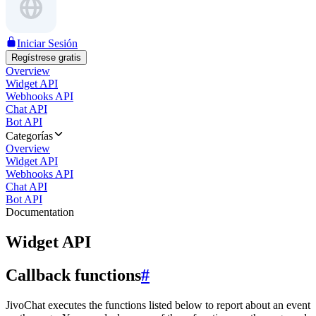
Iniciar Sesión
Regístrese gratis
Overview
Widget API
Webhooks API
Chat API
Bot API
Categorías
Overview
Widget API
Webhooks API
Chat API
Bot API
Documentation
Widget API
Callback functions
#
JivoChat executes the functions listed below to report about an event