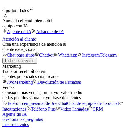
Oportunidades
IA
Aumenta el rendimiento del
equipo con IA
Agente de IA
Asistente de IA
Atención al cliente
Crea una experiencia de atención al
cliente excepcional
Chat para sitios
Chatbot
WhatsApp
Instagram
Telegram
Todos los canales
Marketing
Transforma el tráfico en
clientes potenciales cualificados
JivoMarketing
Devolución de llamadas
Ventas
Consigue más ventas, un mayor valor medio
de los pedidos y una mayor base de clientes
Teléfono empresarial de JivoChat
Chat de equipos de JivoChat
Integraciones
Teléfono Plus
Video llamadas
CRM
Agente de IA
Gestiona las preguntas
más frecuentes