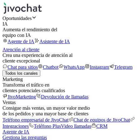
Oportunidades
IA
Aumenta el rendimiento del
equipo con IA
Agente de IA
Asistente de IA
Atención al cliente
Crea una experiencia de atención al
cliente excepcional
Chat para sitios
Chatbot
WhatsApp
Instagram
Telegram
Todos los canales
Marketing
Transforma el tráfico en
clientes potenciales cualificados
JivoMarketing
Devolución de llamadas
Ventas
Consigue más ventas, un mayor valor medio
de los pedidos y una mayor base de clientes
Teléfono empresarial de JivoChat
Chat de equipos de JivoChat
Integraciones
Teléfono Plus
Video llamadas
CRM
Agente de IA
Gestiona las preguntas