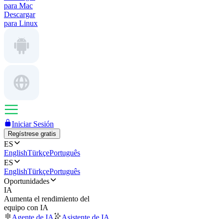
para Mac
Descargar
para Linux
Iniciar Sesión
Regístrese gratis
ES
English
Türkçe
Português
ES
English
Türkçe
Português
Oportunidades
IA
Aumenta el rendimiento del
equipo con IA
Agente de IA
Asistente de IA