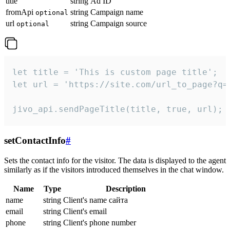
title
string
Ad ID
fromApi
string
Campaign name
optional
url
string
Campaign source
optional
let title = 'This is custom page title';

let url = 'https://site.com/url_to_page?q=p
jivo_api.sendPageTitle(title, true, url);
setContactInfo
#
Sets the contact info for the visitor. The data is displayed to the agent
similarly as if the visitors introduced themselves in the chat window.
Name
Type
Description
name
string
Client's name сайта
email
string
Client's email
phone
string
Client's phone number