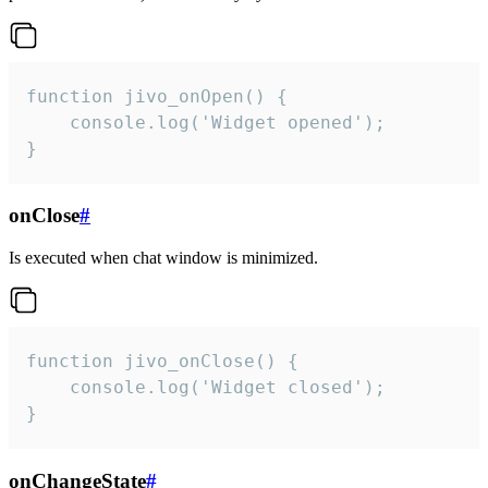
function jivo_onOpen() {

    console.log('Widget opened');

}
onClose
#
Is executed when chat window is minimized.
function jivo_onClose() {

    console.log('Widget closed');

}
onChangeState
#