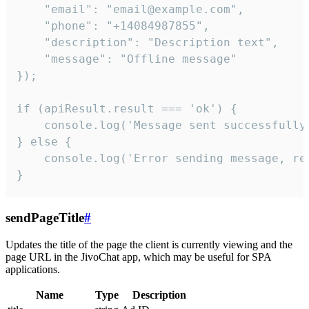
    "email": "email@example.com",

    "phone": "+14084987855",

    "description": "Description text",

    "message": "Offline message"

});

if (apiResult.result === 'ok') {

    console.log('Message sent successfully'
} else {

    console.log('Error sending message, rea
}
sendPageTitle
#
Updates the title of the page the client is currently viewing and the
page URL in the JivoChat app, which may be useful for SPA
applications.
Name
Type
Description