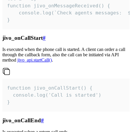
function jivo_onMessageReceived() {

	console.log(`Check agents messages:  ${i++}`)

}
jivo_onCallStart
#
Is executed when the phone call is started. A client can order a call
through the callback form, also the call can be initiated via API
method
jivo_api.startCall()
.
function jivo_onCallStart() {

  console.log('Call is started')

}
jivo_onCallEnd
#
Is executed when a return call ends.