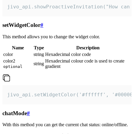
jivo_api.showProactiveInvitation("How can 
setWidgetColor
#
This method allows you to change the widget color.
Name
Type
Description
color
string
Hexadecimal color code
color2
Hexadecimal colour code is used to create
string
gradient
optional
jivo_api.setWidgetColor('#ffffff', '#00000
chatMode
#
With this method you can get the current chat status: online/offline.