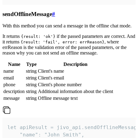
sendOfflineMessage
#
With this method you can send a message in the offline chat mode.
It returns
if the passed parameters are correct. And
{result: 'ok'}
it returns
, where
{result: 'fail', error: errReason}
errReason is the validation error of the passed parameters, or the
reason why you can not send an offline message.
Name
Type
Description
name
string
Client's name
email
string
Client's email
phone
string
Client's phone number
description
string
Additional information about the client
message
string
Offline message text
let apiResult = jivo_api.sendOfflineMessage
    "name": "John Smith",
