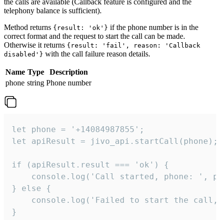
the calls are available (Callback feature is configured and the
telephony balance is sufficient).
Method returns
if the phone number is in the
{result: 'ok'}
correct format and the request to start the call can be made.
Otherwise it returns
{result: 'fail', reason: 'Callback
with the call failure reason details.
disabled'}
Name
Type
Description
phone
string
Phone number
let phone = '+14084987855';

let apiResult = jivo_api.startCall(phone);

if (apiResult.result === 'ok') {

    console.log('Call started, phone: ', ph
} else {

    console.log('Failed to start the call,
}