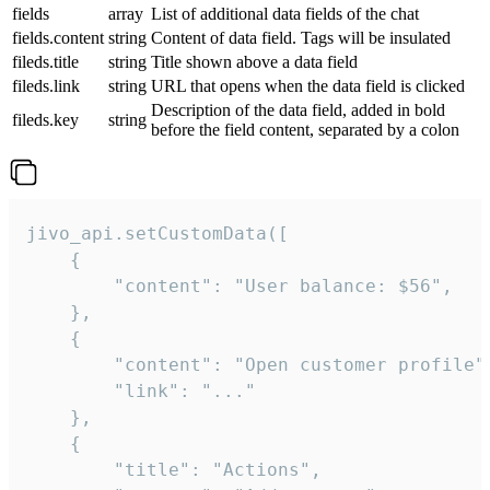
fields
array
List of additional data fields of the chat
fields.content
string
Content of data field. Tags will be insulated
fileds.title
string
Title shown above a data field
fileds.link
string
URL that opens when the data field is clicked
Description of the data field, added in bold
fileds.key
string
before the field content, separated by a colon
jivo_api.setCustomData([

    {

        "content": "User balance: $56",

    },

    {

        "content": "Open customer profile",
        "link": "..."

    },

    {

        "title": "Actions",
