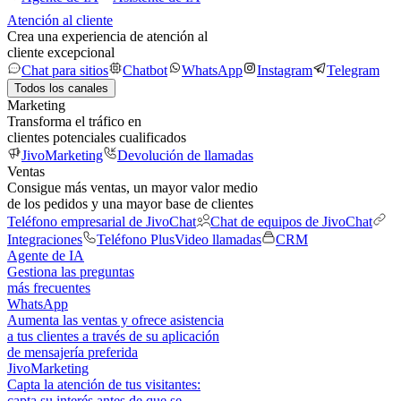
Atención al cliente
Crea una experiencia de atención al
cliente excepcional
Chat para sitios
Chatbot
WhatsApp
Instagram
Telegram
Todos los canales
Marketing
Transforma el tráfico en
clientes potenciales cualificados
JivoMarketing
Devolución de llamadas
Ventas
Consigue más ventas, un mayor valor medio
de los pedidos y una mayor base de clientes
Teléfono empresarial de JivoChat
Chat de equipos de JivoChat
Integraciones
Teléfono Plus
Video llamadas
CRM
Agente de IA
Gestiona las preguntas
más frecuentes
WhatsApp
Aumenta las ventas y ofrece asistencia
a tus clientes a través de su aplicación
de mensajería preferida
JivoMarketing
Capta la atención de tus visitantes:
capta su interés antes de que se