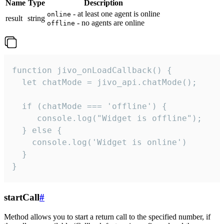
Name
Type
Description
- at least one agent is online
online
result
string
- no agents are online
offline
function jivo_onLoadCallback() {

  let chatMode = jivo_api.chatMode();

  if (chatMode === 'offline') {

     console.log("Widget is offline");

  } else {

    console.log('Widget is online')

  }

}
startCall
#
Method allows you to start a return call to the specified number, if