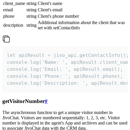
client_name
string
Client's name
email
string
Client's email
phone
string
Client's phone number
Additional information about the client that was
description
string
set with setContactInfo
let apiResult = jivo_api.getContactInfo();

console.log('Name: ', apiResult.client_name
console.log('Email: ', apiResult.email);

console.log('Phone: ', apiResult.phone);

console.log('Description: ', apiResult.des
getVisitorNumber
#
The asynchronous function to get a unique visitor number in
JivoChat. Visitors are numbered sequentially: 1, 2, 3, etc. Visitor
number is displayed in the agent's App and archives and can be used
to associate JivoChat data with the CRM data.