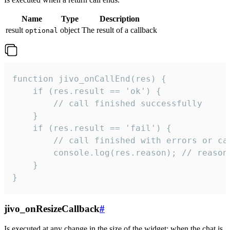
Name
Type
Description
result
object
The result of a callback
optional
function jivo_onCallEnd(res) {

    if (res.result == 'ok') {

        // call finished successfully

    }

    if (res.result == 'fail') {

        // call finished with errors or can
        console.log(res.reason); // reason 
    }

}
jivo_onResizeCallback
#
Is executed at any change in the size of the widget: when the chat is