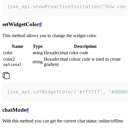
jivo_api.showProactiveInvitation("How can 
setWidgetColor
#
This method allows you to change the widget color.
Name
Type
Description
color
string
Hexadecimal color code
color2
Hexadecimal colour code is used to create
string
gradient
optional
jivo_api.setWidgetColor('#ffffff', '#00000
chatMode
#
With this method you can get the current chat status: online/offline.