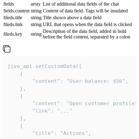
fields
array
List of additional data fields of the chat
fields.content
string
Content of data field. Tags will be insulated
fileds.title
string
Title shown above a data field
fileds.link
string
URL that opens when the data field is clicked
Description of the data field, added in bold
fileds.key
string
before the field content, separated by a colon
jivo_api.setCustomData([

    {

        "content": "User balance: $56",

    },

    {

        "content": "Open customer profile",
        "link": "..."

    },

    {

        "title": "Actions",
