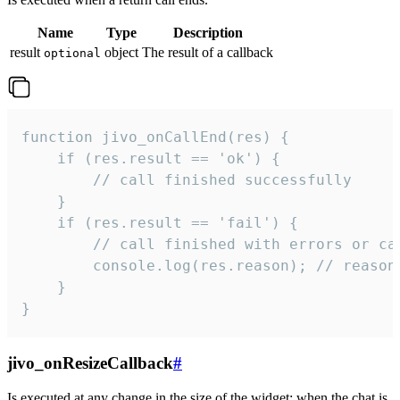
Name
Type
Description
result
object
The result of a callback
optional
function jivo_onCallEnd(res) {

    if (res.result == 'ok') {

        // call finished successfully

    }

    if (res.result == 'fail') {

        // call finished with errors or can
        console.log(res.reason); // reason 
    }

}
jivo_onResizeCallback
#
Is executed at any change in the size of the widget: when the chat is