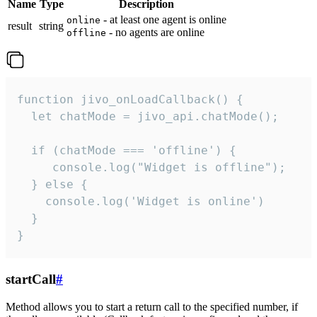
Name
Type
Description
- at least one agent is online
online
result
string
- no agents are online
offline
function jivo_onLoadCallback() {

  let chatMode = jivo_api.chatMode();

  if (chatMode === 'offline') {

     console.log("Widget is offline");

  } else {

    console.log('Widget is online')

  }

}
startCall
#
Method allows you to start a return call to the specified number, if