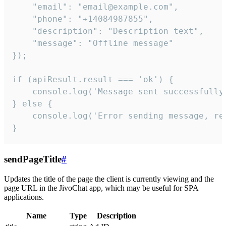
    "email": "email@example.com",

    "phone": "+14084987855",

    "description": "Description text",

    "message": "Offline message"

});

if (apiResult.result === 'ok') {

    console.log('Message sent successfully'
} else {

    console.log('Error sending message, rea
}
sendPageTitle
#
Updates the title of the page the client is currently viewing and the
page URL in the JivoChat app, which may be useful for SPA
applications.
Name
Type
Description