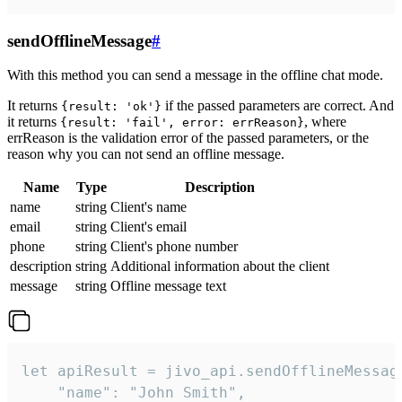
sendOfflineMessage
#
With this method you can send a message in the offline chat mode.
It returns
if the passed parameters are correct. And
{result: 'ok'}
it returns
, where
{result: 'fail', error: errReason}
errReason is the validation error of the passed parameters, or the
reason why you can not send an offline message.
Name
Type
Description
name
string
Client's name
email
string
Client's email
phone
string
Client's phone number
description
string
Additional information about the client
message
string
Offline message text
let apiResult = jivo_api.sendOfflineMessage
    "name": "John Smith",
