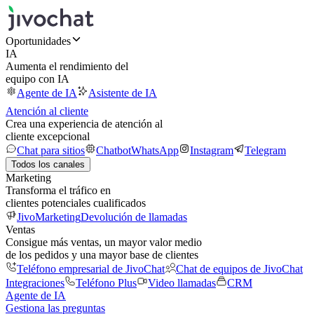
Oportunidades
IA
Aumenta el rendimiento del
equipo con IA
Agente de IA
Asistente de IA
Atención al cliente
Crea una experiencia de atención al
cliente excepcional
Chat para sitios
Chatbot
WhatsApp
Instagram
Telegram
Todos los canales
Marketing
Transforma el tráfico en
clientes potenciales cualificados
JivoMarketing
Devolución de llamadas
Ventas
Consigue más ventas, un mayor valor medio
de los pedidos y una mayor base de clientes
Teléfono empresarial de JivoChat
Chat de equipos de JivoChat
Integraciones
Teléfono Plus
Video llamadas
CRM
Agente de IA
Gestiona las preguntas