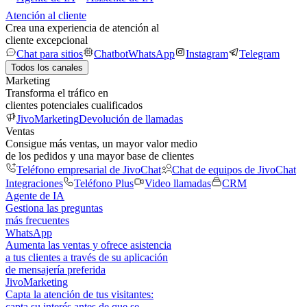
Atención al cliente
Crea una experiencia de atención al
cliente excepcional
Chat para sitios
Chatbot
WhatsApp
Instagram
Telegram
Todos los canales
Marketing
Transforma el tráfico en
clientes potenciales cualificados
JivoMarketing
Devolución de llamadas
Ventas
Consigue más ventas, un mayor valor medio
de los pedidos y una mayor base de clientes
Teléfono empresarial de JivoChat
Chat de equipos de JivoChat
Integraciones
Teléfono Plus
Video llamadas
CRM
Agente de IA
Gestiona las preguntas
más frecuentes
WhatsApp
Aumenta las ventas y ofrece asistencia
a tus clientes a través de su aplicación
de mensajería preferida
JivoMarketing
Capta la atención de tus visitantes:
capta su interés antes de que se