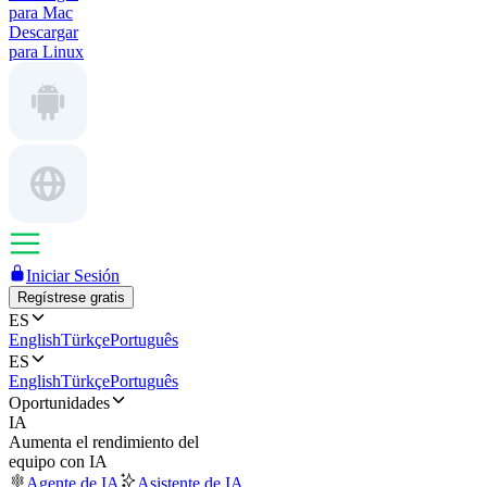
para Mac
Descargar
para Linux
Iniciar Sesión
Regístrese gratis
ES
English
Türkçe
Português
ES
English
Türkçe
Português
Oportunidades
IA
Aumenta el rendimiento del
equipo con IA
Agente de IA
Asistente de IA