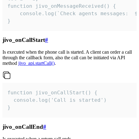
function jivo_onMessageReceived() {

	console.log(`Check agents messages:  ${i++}`)

}
jivo_onCallStart
#
Is executed when the phone call is started. A client can order a call
through the callback form, also the call can be initiated via API
method
jivo_api.startCall()
.
function jivo_onCallStart() {

  console.log('Call is started')

}
jivo_onCallEnd
#
Is executed when a return call ends.