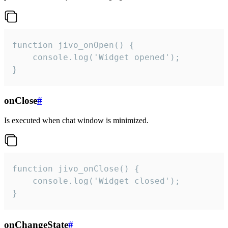
function jivo_onOpen() {

    console.log('Widget opened');

}
onClose
#
Is executed when chat window is minimized.
function jivo_onClose() {

    console.log('Widget closed');

}
onChangeState
#