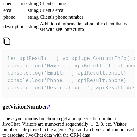
client_name
string
Client's name
email
string
Client's email
phone
string
Client's phone number
Additional information about the client that was
description
string
set with setContactInfo
let apiResult = jivo_api.getContactInfo();

console.log('Name: ', apiResult.client_name
console.log('Email: ', apiResult.email);

console.log('Phone: ', apiResult.phone);

console.log('Description: ', apiResult.des
getVisitorNumber
#
The asynchronous function to get a unique visitor number in
JivoChat. Visitors are numbered sequentially: 1, 2, 3, etc. Visitor
number is displayed in the agent's App and archives and can be used
to associate JivoChat data with the CRM data.