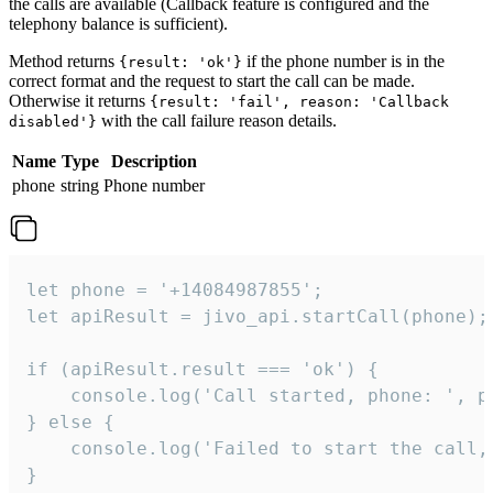
the calls are available (Callback feature is configured and the
telephony balance is sufficient).
Method returns
if the phone number is in the
{result: 'ok'}
correct format and the request to start the call can be made.
Otherwise it returns
{result: 'fail', reason: 'Callback
with the call failure reason details.
disabled'}
Name
Type
Description
phone
string
Phone number
let phone = '+14084987855';

let apiResult = jivo_api.startCall(phone);

if (apiResult.result === 'ok') {

    console.log('Call started, phone: ', ph
} else {

    console.log('Failed to start the call,
}