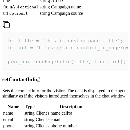
title
string
Ad ID
fromApi
string
Campaign name
optional
url
string
Campaign source
optional
let title = 'This is custom page title';

let url = 'https://site.com/url_to_page?q=p
jivo_api.sendPageTitle(title, true, url);
setContactInfo
#
Sets the contact info for the visitor. The data is displayed to the agent
similarly as if the visitors introduced themselves in the chat window.
Name
Type
Description
name
string
Client's name сайта
email
string
Client's email
phone
string
Client's phone number