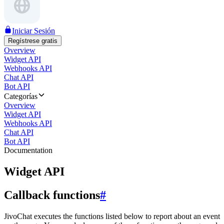
Iniciar Sesión
Regístrese gratis
Overview
Widget API
Webhooks API
Chat API
Bot API
Categorías
Overview
Widget API
Webhooks API
Chat API
Bot API
Documentation
Widget API
Callback functions
#
JivoChat executes the functions listed below to report about an event