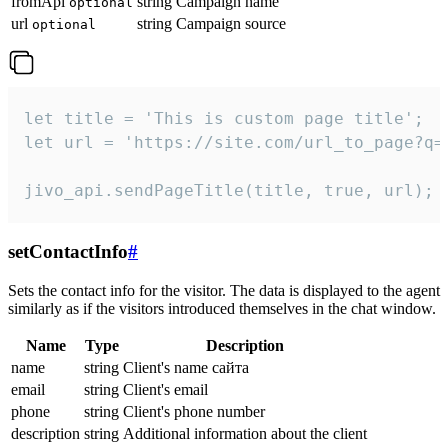
fromApi
string
Campaign name
optional
url
string
Campaign source
optional
let title = 'This is custom page title';

let url = 'https://site.com/url_to_page?q=p
jivo_api.sendPageTitle(title, true, url);
setContactInfo
#
Sets the contact info for the visitor. The data is displayed to the agent
similarly as if the visitors introduced themselves in the chat window.
Name
Type
Description
name
string
Client's name сайта
email
string
Client's email
phone
string
Client's phone number
description
string
Additional information about the client