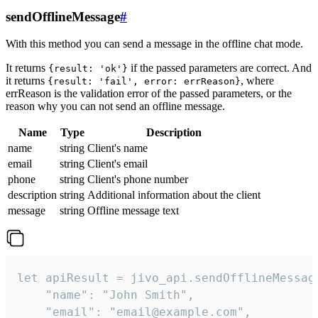
sendOfflineMessage
#
With this method you can send a message in the offline chat mode.
It returns
if the passed parameters are correct. And
{result: 'ok'}
it returns
, where
{result: 'fail', error: errReason}
errReason is the validation error of the passed parameters, or the
reason why you can not send an offline message.
Name
Type
Description
name
string
Client's name
email
string
Client's email
phone
string
Client's phone number
description
string
Additional information about the client
message
string
Offline message text
let apiResult = jivo_api.sendOfflineMessage
    "name": "John Smith",

    "email": "email@example.com",
