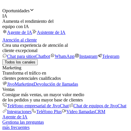
Oportunidades
IA
Aumenta el rendimiento del
equipo con IA
Agente de IA
Asistente de IA
Atención al cliente
Crea una experiencia de atención al
cliente excepcional
Chat para sitios
Chatbot
WhatsApp
Instagram
Telegram
Todos los canales
Marketing
Transforma el tráfico en
clientes potenciales cualificados
JivoMarketing
Devolución de llamadas
Ventas
Consigue más ventas, un mayor valor medio
de los pedidos y una mayor base de clientes
Teléfono empresarial de JivoChat
Chat de equipos de JivoChat
Integraciones
Teléfono Plus
Video llamadas
CRM
Agente de IA
Gestiona las preguntas
más frecuentes