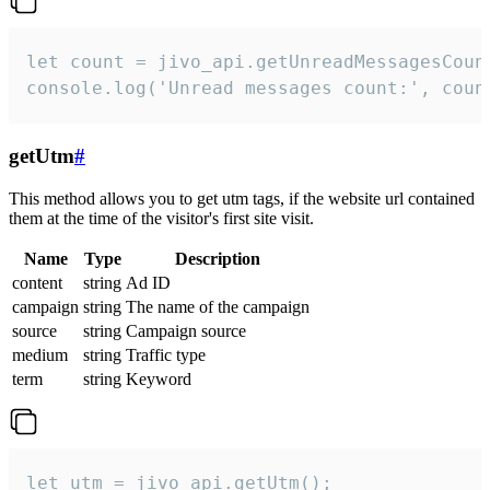
let count = jivo_api.getUnreadMessagesCount
console.log('Unread messages count:', coun
getUtm
#
This method allows you to get utm tags, if the website url contained
them at the time of the visitor's first site visit.
Name
Type
Description
content
string
Ad ID
campaign
string
The name of the campaign
source
string
Campaign source
medium
string
Traffic type
term
string
Keyword
let utm = jivo_api.getUtm();
