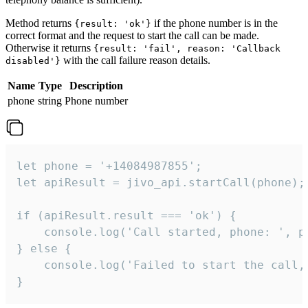
Method returns
if the phone number is in the
{result: 'ok'}
correct format and the request to start the call can be made.
Otherwise it returns
{result: 'fail', reason: 'Callback
with the call failure reason details.
disabled'}
Name
Type
Description
phone
string
Phone number
let phone = '+14084987855';

let apiResult = jivo_api.startCall(phone);

if (apiResult.result === 'ok') {

    console.log('Call started, phone: ', ph
} else {

    console.log('Failed to start the call,
}