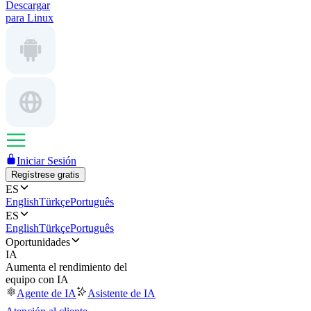
Descargar
para Linux
Iniciar Sesión
Regístrese gratis
ES
English
Türkçe
Português
ES
English
Türkçe
Português
Oportunidades
IA
Aumenta el rendimiento del
equipo con IA
Agente de IA
Asistente de IA