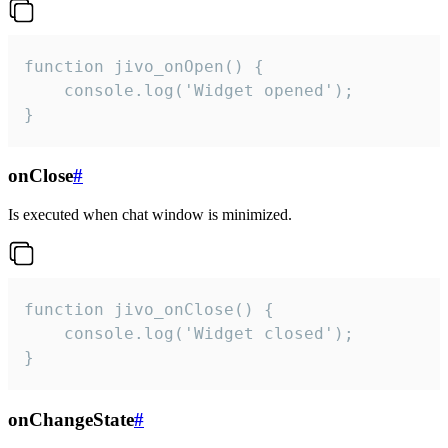
function jivo_onOpen() {

    console.log('Widget opened');

}
onClose
#
Is executed when chat window is minimized.
function jivo_onClose() {

    console.log('Widget closed');

}
onChangeState
#