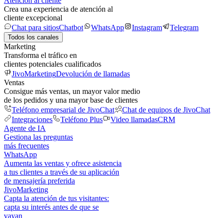
Atención al cliente
Crea una experiencia de atención al
cliente excepcional
Chat para sitios
Chatbot
WhatsApp
Instagram
Telegram
Todos los canales
Marketing
Transforma el tráfico en
clientes potenciales cualificados
JivoMarketing
Devolución de llamadas
Ventas
Consigue más ventas, un mayor valor medio
de los pedidos y una mayor base de clientes
Teléfono empresarial de JivoChat
Chat de equipos de JivoChat
Integraciones
Teléfono Plus
Video llamadas
CRM
Agente de IA
Gestiona las preguntas
más frecuentes
WhatsApp
Aumenta las ventas y ofrece asistencia
a tus clientes a través de su aplicación
de mensajería preferida
JivoMarketing
Capta la atención de tus visitantes:
capta su interés antes de que se
vayan