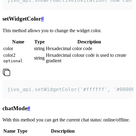
jivo_api.showProactiveInvitation("How can 
setWidgetColor
#
This method allows you to change the widget color.
Name
Type
Description
color
string
Hexadecimal color code
color2
Hexadecimal colour code is used to create
string
gradient
optional
jivo_api.setWidgetColor('#ffffff', '#00000
chatMode
#
With this method you can get the current chat status: online/offline.
Name
Type
Description