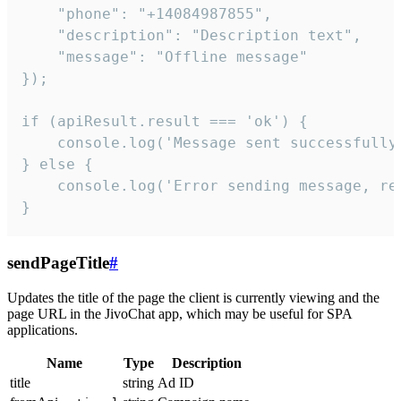
    "phone": "+14084987855",

    "description": "Description text",

    "message": "Offline message"

});

if (apiResult.result === 'ok') {

    console.log('Message sent successfully'
} else {

    console.log('Error sending message, rea
}
sendPageTitle
#
Updates the title of the page the client is currently viewing and the
page URL in the JivoChat app, which may be useful for SPA
applications.
Name
Type
Description
title
string
Ad ID