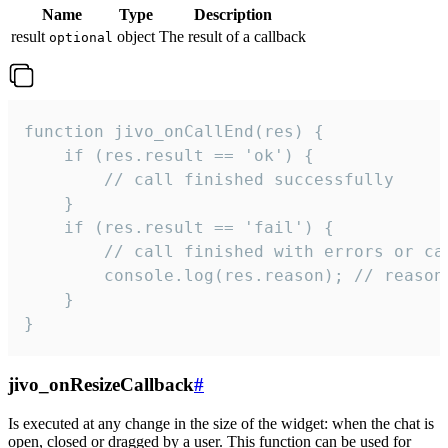
Name
Type
Description
result
object
The result of a callback
optional
function jivo_onCallEnd(res) {

    if (res.result == 'ok') {

        // call finished successfully

    }

    if (res.result == 'fail') {

        // call finished with errors or can
        console.log(res.reason); // reason 
    }

}
jivo_onResizeCallback
#
Is executed at any change in the size of the widget: when the chat is
open, closed or dragged by a user. This function can be used for