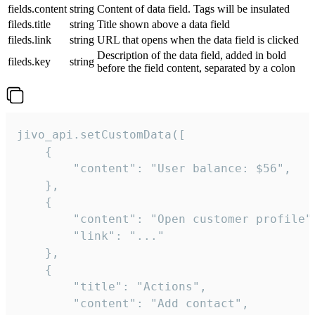
fields.content
string
Content of data field. Tags will be insulated
fileds.title
string
Title shown above a data field
fileds.link
string
URL that opens when the data field is clicked
Description of the data field, added in bold
fileds.key
string
before the field content, separated by a colon
jivo_api.setCustomData([

    {

        "content": "User balance: $56",

    },

    {

        "content": "Open customer profile",
        "link": "..."

    },

    {

        "title": "Actions",

        "content": "Add contact",
