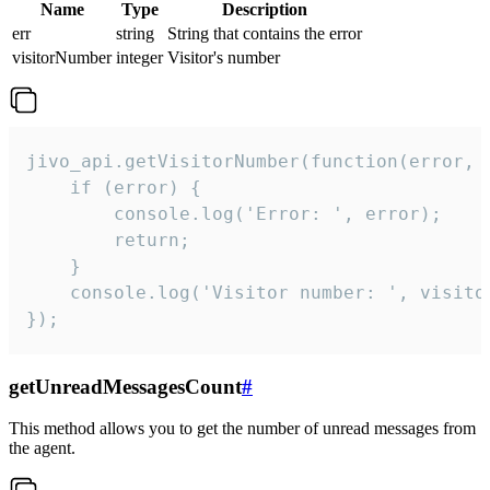
Name
Type
Description
err
string
String that contains the error
visitorNumber
integer
Visitor's number
jivo_api.getVisitorNumber(function(error, v
    if (error) {

        console.log('Error: ', error);

        return;

    }  

    console.log('Visitor number: ', visitor
});
getUnreadMessagesCount
#
This method allows you to get the number of unread messages from
the agent.