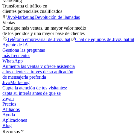
Marketing
Transforma el tráfico en
clientes potenciales cualificados
JivoMarketing
Devolución de llamadas
Ventas
Consigue más ventas, un mayor valor medio
de los pedidos y una mayor base de clientes
Teléfono empresarial de JivoChat
Chat de equipos de JivoChat
In
Agente de IA
Gestiona las preguntas
más frecuentes
WhatsApp
Aumenta las ventas y ofrece asistencia
a tus clientes a través de su aplicación
de mensajería preferida
JivoMarketing
Capta la atención de tus visitantes:
capta su interés antes de que se
vayan
Precios
Afiliados
Ayuda
Aplicaciones
Blog
Recursos