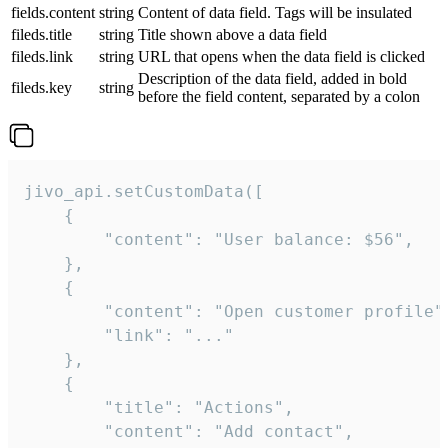
fields.content
string
Content of data field. Tags will be insulated
fileds.title
string
Title shown above a data field
fileds.link
string
URL that opens when the data field is clicked
Description of the data field, added in bold
fileds.key
string
before the field content, separated by a colon
jivo_api.setCustomData([

    {

        "content": "User balance: $56",

    },

    {

        "content": "Open customer profile",
        "link": "..."

    },

    {

        "title": "Actions",

        "content": "Add contact",
