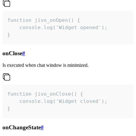
function jivo_onOpen() {

    console.log('Widget opened');

}
onClose
#
Is executed when chat window is minimized.
function jivo_onClose() {

    console.log('Widget closed');

}
onChangeState
#