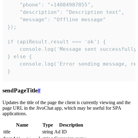
    "phone": "+14084987855",

    "description": "Description text",

    "message": "Offline message"

});

if (apiResult.result === 'ok') {

    console.log('Message sent successfully'
} else {

    console.log('Error sending message, rea
}
sendPageTitle
#
Updates the title of the page the client is currently viewing and the
page URL in the JivoChat app, which may be useful for SPA
applications.
Name
Type
Description
title
string
Ad ID