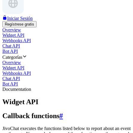
Iniciar Sesión
Regístrese gratis
Overview
Widget API
Webhooks API
Chat API
Bot API
Categorías
Overview
Widget API
Webhooks API
Chat API
Bot API
Documentation
Widget API
Callback functions
#
JivoChat executes the functions listed below to report about an event