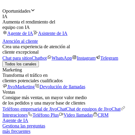
Oportunidades
IA
Aumenta el rendimiento del
equipo con IA
Agente de IA
Asistente de IA
Atención al cliente
Crea una experiencia de atención al
cliente excepcional
Chat para sitios
Chatbot
WhatsApp
Instagram
Telegram
Todos los canales
Marketing
Transforma el tráfico en
clientes potenciales cualificados
JivoMarketing
Devolución de llamadas
Ventas
Consigue más ventas, un mayor valor medio
de los pedidos y una mayor base de clientes
Teléfono empresarial de JivoChat
Chat de equipos de JivoChat
Integraciones
Teléfono Plus
Video llamadas
CRM
Agente de IA
Gestiona las preguntas
más frecuentes