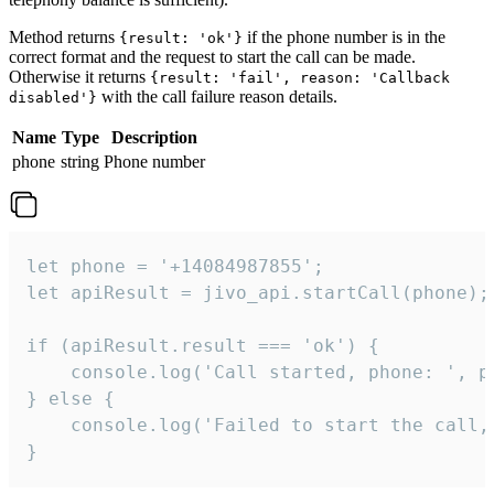
Method returns
if the phone number is in the
{result: 'ok'}
correct format and the request to start the call can be made.
Otherwise it returns
{result: 'fail', reason: 'Callback
with the call failure reason details.
disabled'}
Name
Type
Description
phone
string
Phone number
let phone = '+14084987855';

let apiResult = jivo_api.startCall(phone);

if (apiResult.result === 'ok') {

    console.log('Call started, phone: ', ph
} else {

    console.log('Failed to start the call,
}