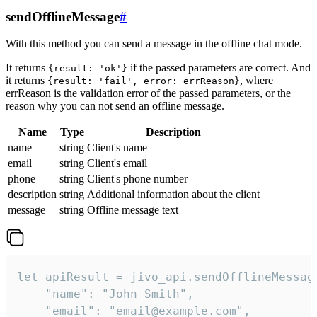
sendOfflineMessage
#
With this method you can send a message in the offline chat mode.
It returns
if the passed parameters are correct. And
{result: 'ok'}
it returns
, where
{result: 'fail', error: errReason}
errReason is the validation error of the passed parameters, or the
reason why you can not send an offline message.
Name
Type
Description
name
string
Client's name
email
string
Client's email
phone
string
Client's phone number
description
string
Additional information about the client
message
string
Offline message text
let apiResult = jivo_api.sendOfflineMessage
    "name": "John Smith",

    "email": "email@example.com",
