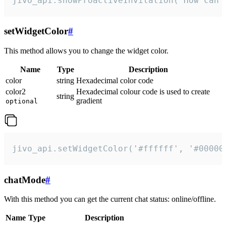
jivo_api.showProactiveInvitation("How can 
setWidgetColor
#
This method allows you to change the widget color.
Name
Type
Description
color
string
Hexadecimal color code
color2
Hexadecimal colour code is used to create
string
gradient
optional
jivo_api.setWidgetColor('#ffffff', '#00000
chatMode
#
With this method you can get the current chat status: online/offline.
Name
Type
Description