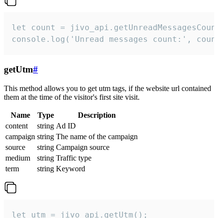
let count = jivo_api.getUnreadMessagesCount
console.log('Unread messages count:', coun
getUtm
#
This method allows you to get utm tags, if the website url contained
them at the time of the visitor's first site visit.
Name
Type
Description
content
string
Ad ID
campaign
string
The name of the campaign
source
string
Campaign source
medium
string
Traffic type
term
string
Keyword
let utm = jivo_api.getUtm();
