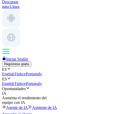
Descargar
para Linux
Iniciar Sesión
Regístrese gratis
ES
English
Türkçe
Português
ES
English
Türkçe
Português
Oportunidades
IA
Aumenta el rendimiento del
equipo con IA
Agente de IA
Asistente de IA