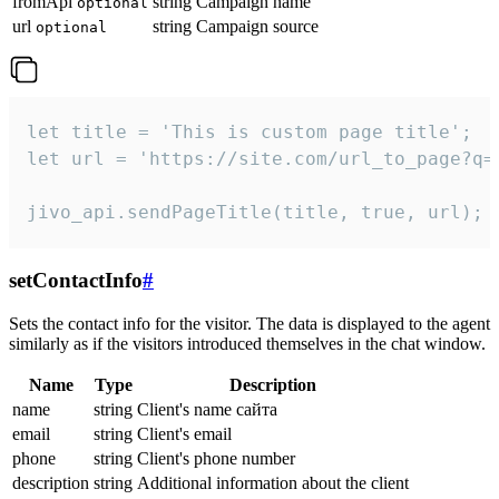
fromApi
string
Campaign name
optional
url
string
Campaign source
optional
let title = 'This is custom page title';

let url = 'https://site.com/url_to_page?q=p
jivo_api.sendPageTitle(title, true, url);
setContactInfo
#
Sets the contact info for the visitor. The data is displayed to the agent
similarly as if the visitors introduced themselves in the chat window.
Name
Type
Description
name
string
Client's name сайта
email
string
Client's email
phone
string
Client's phone number
description
string
Additional information about the client