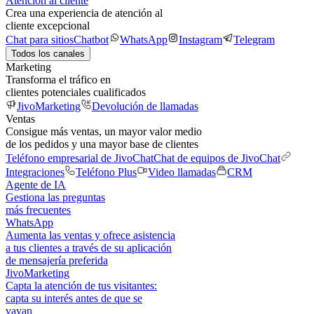
Atención al cliente
Crea una experiencia de atención al
cliente excepcional
Chat para sitios
Chatbot
WhatsApp
Instagram
Telegram
Todos los canales
Marketing
Transforma el tráfico en
clientes potenciales cualificados
JivoMarketing
Devolución de llamadas
Ventas
Consigue más ventas, un mayor valor medio
de los pedidos y una mayor base de clientes
Teléfono empresarial de JivoChat
Chat de equipos de JivoChat
Integraciones
Teléfono Plus
Video llamadas
CRM
Agente de IA
Gestiona las preguntas
más frecuentes
WhatsApp
Aumenta las ventas y ofrece asistencia
a tus clientes a través de su aplicación
de mensajería preferida
JivoMarketing
Capta la atención de tus visitantes:
capta su interés antes de que se
vayan