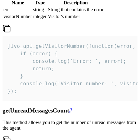
Name
Type
Description
err
string
String that contains the error
visitorNumber
integer
Visitor's number
jivo_api.getVisitorNumber(function(error, v
    if (error) {

        console.log('Error: ', error);

        return;

    }  

    console.log('Visitor number: ', visitor
});
getUnreadMessagesCount
#
This method allows you to get the number of unread messages from
the agent.