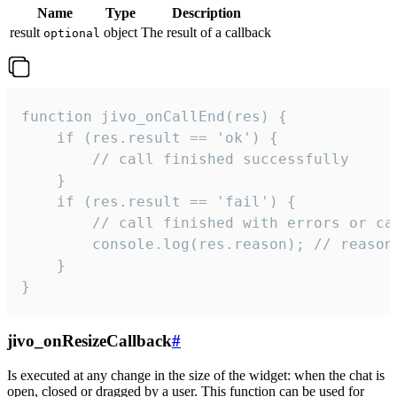
Name
Type
Description
result
object
The result of a callback
optional
function jivo_onCallEnd(res) {

    if (res.result == 'ok') {

        // call finished successfully

    }

    if (res.result == 'fail') {

        // call finished with errors or can
        console.log(res.reason); // reason 
    }

}
jivo_onResizeCallback
#
Is executed at any change in the size of the widget: when the chat is
open, closed or dragged by a user. This function can be used for