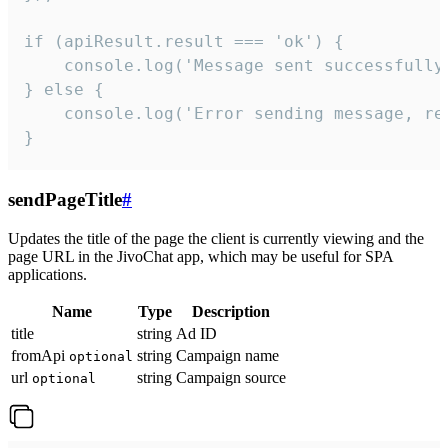
if (apiResult.result === 'ok') {

    console.log('Message sent successfully'
} else {

    console.log('Error sending message, rea
}
sendPageTitle
#
Updates the title of the page the client is currently viewing and the
page URL in the JivoChat app, which may be useful for SPA
applications.
Name
Type
Description
title
string
Ad ID
fromApi
string
Campaign name
optional
url
string
Campaign source
optional