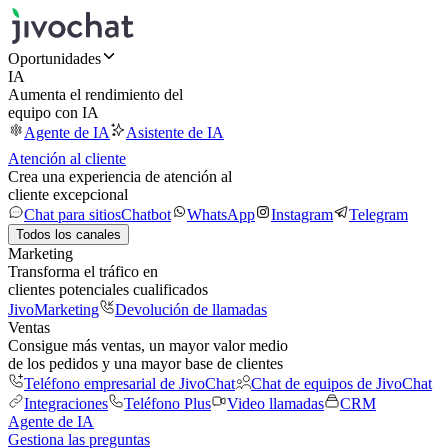
Oportunidades
IA
Aumenta el rendimiento del
equipo con IA
Agente de IA
Asistente de IA
Atención al cliente
Crea una experiencia de atención al
cliente excepcional
Chat para sitios
Chatbot
WhatsApp
Instagram
Telegram
Todos los canales
Marketing
Transforma el tráfico en
clientes potenciales cualificados
JivoMarketing
Devolución de llamadas
Ventas
Consigue más ventas, un mayor valor medio
de los pedidos y una mayor base de clientes
Teléfono empresarial de JivoChat
Chat de equipos de JivoChat
Integraciones
Teléfono Plus
Video llamadas
CRM
Agente de IA
Gestiona las preguntas