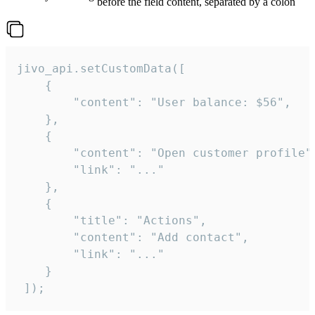
before the field content, separated by a colon
jivo_api.setCustomData([

    {

        "content": "User balance: $56",

    },

    {

        "content": "Open customer profile",
        "link": "..."

    },

    {

        "title": "Actions",

        "content": "Add contact",

        "link": "..."

    }

 ]);