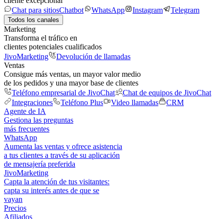
cliente excepcional
Chat para sitios
Chatbot
WhatsApp
Instagram
Telegram
Todos los canales
Marketing
Transforma el tráfico en
clientes potenciales cualificados
JivoMarketing
Devolución de llamadas
Ventas
Consigue más ventas, un mayor valor medio
de los pedidos y una mayor base de clientes
Teléfono empresarial de JivoChat
Chat de equipos de JivoChat
Integraciones
Teléfono Plus
Video llamadas
CRM
Agente de IA
Gestiona las preguntas
más frecuentes
WhatsApp
Aumenta las ventas y ofrece asistencia
a tus clientes a través de su aplicación
de mensajería preferida
JivoMarketing
Capta la atención de tus visitantes:
capta su interés antes de que se
vayan
Precios
Afiliados