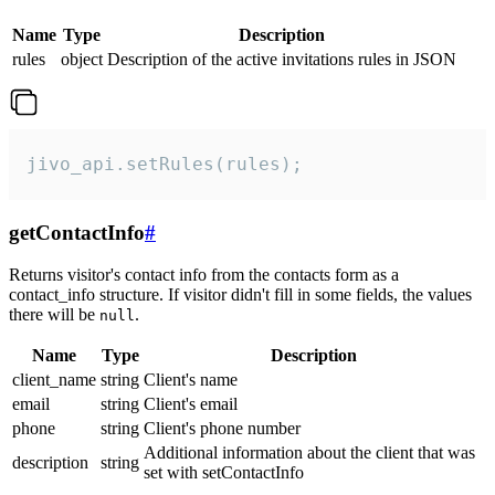
Name
Type
Description
rules
object
Description of the active invitations rules in JSON
jivo_api.setRules(rules);
getContactInfo
#
Returns visitor's contact info from the contacts form as a
contact_info structure. If visitor didn't fill in some fields, the values
there will be
.
null
Name
Type
Description
client_name
string
Client's name
email
string
Client's email
phone
string
Client's phone number
Additional information about the client that was
description
string
set with setContactInfo