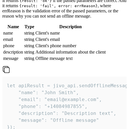
It returns
if the passed parameters are correct. And
{result: 'ok'}
it returns
, where
{result: 'fail', error: errReason}
errReason is the validation error of the passed parameters, or the
reason why you can not send an offline message.
Name
Type
Description
name
string
Client's name
email
string
Client's email
phone
string
Client's phone number
description
string
Additional information about the client
message
string
Offline message text
let apiResult = jivo_api.sendOfflineMessage
    "name": "John Smith",

    "email": "email@example.com",

    "phone": "+14084987855",

    "description": "Description text",

    "message": "Offline message"

});
