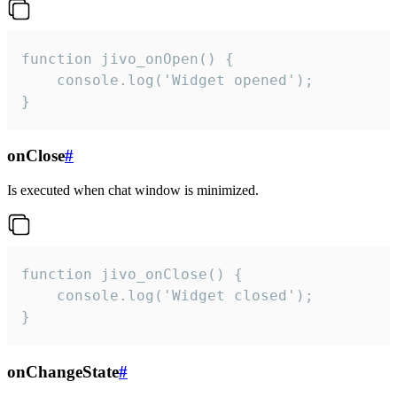
function jivo_onOpen() {

    console.log('Widget opened');

}
onClose
#
Is executed when chat window is minimized.
function jivo_onClose() {

    console.log('Widget closed');

}
onChangeState
#