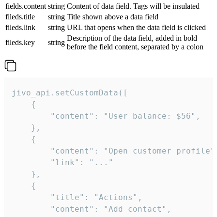
fields.content
string
Content of data field. Tags will be insulated
fileds.title
string
Title shown above a data field
fileds.link
string
URL that opens when the data field is clicked
Description of the data field, added in bold
fileds.key
string
before the field content, separated by a colon
jivo_api.setCustomData([

    {

        "content": "User balance: $56",

    },

    {

        "content": "Open customer profile",
        "link": "..."

    },

    {

        "title": "Actions",

        "content": "Add contact",
