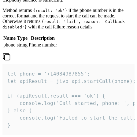
Method returns
if the phone number is in the
{result: 'ok'}
correct format and the request to start the call can be made.
Otherwise it returns
{result: 'fail', reason: 'Callback
with the call failure reason details.
disabled'}
Name
Type
Description
phone
string
Phone number
let phone = '+14084987855';

let apiResult = jivo_api.startCall(phone);

if (apiResult.result === 'ok') {

    console.log('Call started, phone: ', ph
} else {

    console.log('Failed to start the call,
}