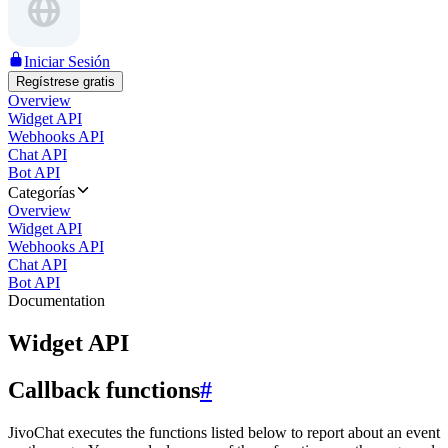
Iniciar Sesión
Regístrese gratis
Overview
Widget API
Webhooks API
Chat API
Bot API
Categorías
Overview
Widget API
Webhooks API
Chat API
Bot API
Documentation
Widget API
Callback functions
#
JivoChat executes the functions listed below to report about an event