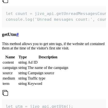
let count = jivo_api.getUnreadMessagesCount
console.log('Unread messages count:', coun
getUtm
#
This method allows you to get utm tags, if the website url contained
them at the time of the visitor's first site visit.
Name
Type
Description
content
string
Ad ID
campaign
string
The name of the campaign
source
string
Campaign source
medium
string
Traffic type
term
string
Keyword
let utm = jivo_api.getUtm();
