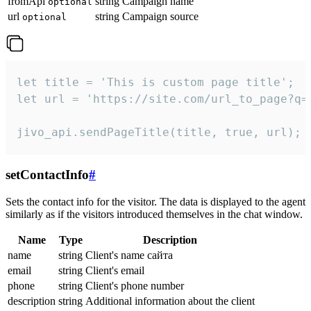
fromApi
string
Campaign name
optional
url
string
Campaign source
optional
let title = 'This is custom page title';

let url = 'https://site.com/url_to_page?q=p
jivo_api.sendPageTitle(title, true, url);
setContactInfo
#
Sets the contact info for the visitor. The data is displayed to the agent
similarly as if the visitors introduced themselves in the chat window.
Name
Type
Description
name
string
Client's name сайта
email
string
Client's email
phone
string
Client's phone number
description
string
Additional information about the client