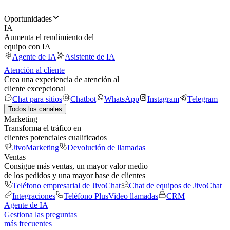
Oportunidades
IA
Aumenta el rendimiento del
equipo con IA
Agente de IA
Asistente de IA
Atención al cliente
Crea una experiencia de atención al
cliente excepcional
Chat para sitios
Chatbot
WhatsApp
Instagram
Telegram
Todos los canales
Marketing
Transforma el tráfico en
clientes potenciales cualificados
JivoMarketing
Devolución de llamadas
Ventas
Consigue más ventas, un mayor valor medio
de los pedidos y una mayor base de clientes
Teléfono empresarial de JivoChat
Chat de equipos de JivoChat
Integraciones
Teléfono Plus
Video llamadas
CRM
Agente de IA
Gestiona las preguntas
más frecuentes