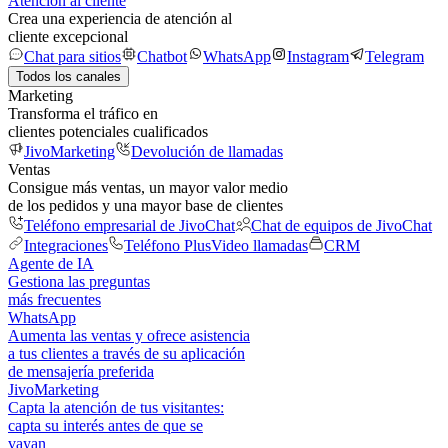
Atención al cliente
Crea una experiencia de atención al
cliente excepcional
Chat para sitios
Chatbot
WhatsApp
Instagram
Telegram
Todos los canales
Marketing
Transforma el tráfico en
clientes potenciales cualificados
JivoMarketing
Devolución de llamadas
Ventas
Consigue más ventas, un mayor valor medio
de los pedidos y una mayor base de clientes
Teléfono empresarial de JivoChat
Chat de equipos de JivoChat
Integraciones
Teléfono Plus
Video llamadas
CRM
Agente de IA
Gestiona las preguntas
más frecuentes
WhatsApp
Aumenta las ventas y ofrece asistencia
a tus clientes a través de su aplicación
de mensajería preferida
JivoMarketing
Capta la atención de tus visitantes:
capta su interés antes de que se
vayan