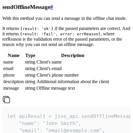
sendOfflineMessage
#
With this method you can send a message in the offline chat mode.
It returns
if the passed parameters are correct. And
{result: 'ok'}
it returns
, where
{result: 'fail', error: errReason}
errReason is the validation error of the passed parameters, or the
reason why you can not send an offline message.
Name
Type
Description
name
string
Client's name
email
string
Client's email
phone
string
Client's phone number
description
string
Additional information about the client
message
string
Offline message text
let apiResult = jivo_api.sendOfflineMessage
    "name": "John Smith",

    "email": "email@example.com",
