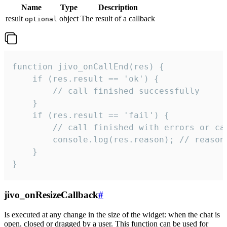
Name
Type
Description
result
object
The result of a callback
optional
function jivo_onCallEnd(res) {

    if (res.result == 'ok') {

        // call finished successfully

    }

    if (res.result == 'fail') {

        // call finished with errors or can
        console.log(res.reason); // reason 
    }

}
jivo_onResizeCallback
#
Is executed at any change in the size of the widget: when the chat is
open, closed or dragged by a user. This function can be used for