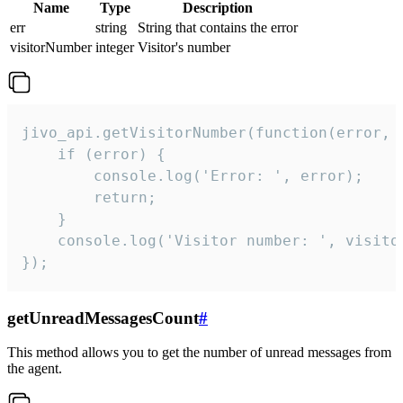
Name
Type
Description
err
string
String that contains the error
visitorNumber
integer
Visitor's number
jivo_api.getVisitorNumber(function(error, v
    if (error) {

        console.log('Error: ', error);

        return;

    }  

    console.log('Visitor number: ', visitor
});
getUnreadMessagesCount
#
This method allows you to get the number of unread messages from
the agent.