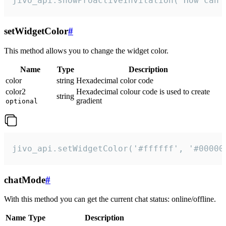
jivo_api.showProactiveInvitation("How can 
setWidgetColor
#
This method allows you to change the widget color.
Name
Type
Description
color
string
Hexadecimal color code
color2
Hexadecimal colour code is used to create
string
gradient
optional
jivo_api.setWidgetColor('#ffffff', '#00000
chatMode
#
With this method you can get the current chat status: online/offline.
Name
Type
Description