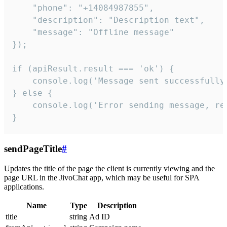
    "phone": "+14084987855",

    "description": "Description text",

    "message": "Offline message"

});

if (apiResult.result === 'ok') {

    console.log('Message sent successfully'
} else {

    console.log('Error sending message, rea
}
sendPageTitle
#
Updates the title of the page the client is currently viewing and the
page URL in the JivoChat app, which may be useful for SPA
applications.
Name
Type
Description
title
string
Ad ID