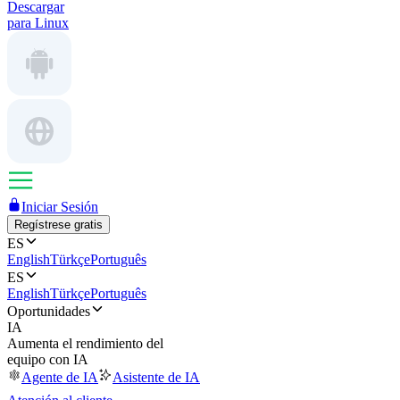
Descargar
para Linux
Iniciar Sesión
Regístrese gratis
ES
English
Türkçe
Português
ES
English
Türkçe
Português
Oportunidades
IA
Aumenta el rendimiento del
equipo con IA
Agente de IA
Asistente de IA