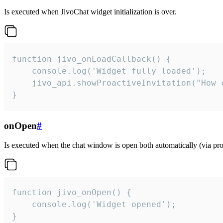
Is executed when JivoChat widget initialization is over.
function jivo_onLoadCallback() {

    console.log('Widget fully loaded');

    jivo_api.showProactiveInvitation("How c
}
onOpen
#
Is executed when the chat window is open both automatically (via proa
function jivo_onOpen() {

    console.log('Widget opened');

}