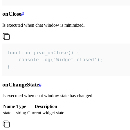
onClose
#
Is executed when chat window is minimized.
function jivo_onClose() {

    console.log('Widget closed');

}
onChangeState
#
Is executed when chat window state has changed.
Name
Type
Description
state
string
Current widget state