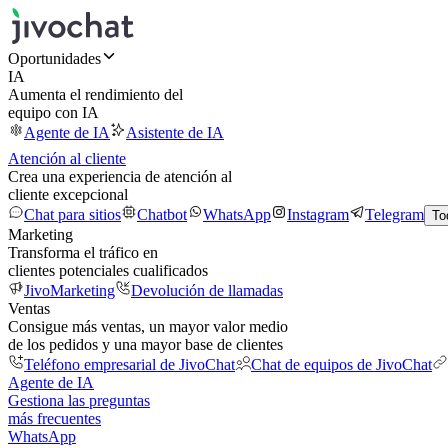
Oportunidades
IA
Aumenta el rendimiento del
equipo con IA
Agente de IA
Asistente de IA
Atención al cliente
Crea una experiencia de atención al
cliente excepcional
Chat para sitios
Chatbot
WhatsApp
Instagram
Telegram
To
Marketing
Transforma el tráfico en
clientes potenciales cualificados
JivoMarketing
Devolución de llamadas
Ventas
Consigue más ventas, un mayor valor medio
de los pedidos y una mayor base de clientes
Teléfono empresarial de JivoChat
Chat de equipos de JivoChat
Agente de IA
Gestiona las preguntas
más frecuentes
WhatsApp