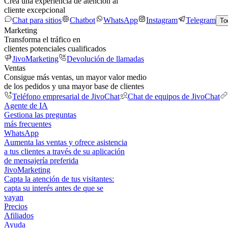
Crea una experiencia de atención al
cliente excepcional
Chat para sitios
Chatbot
WhatsApp
Instagram
Telegram
To
Marketing
Transforma el tráfico en
clientes potenciales cualificados
JivoMarketing
Devolución de llamadas
Ventas
Consigue más ventas, un mayor valor medio
de los pedidos y una mayor base de clientes
Teléfono empresarial de JivoChat
Chat de equipos de JivoChat
Agente de IA
Gestiona las preguntas
más frecuentes
WhatsApp
Aumenta las ventas y ofrece asistencia
a tus clientes a través de su aplicación
de mensajería preferida
JivoMarketing
Capta la atención de tus visitantes:
capta su interés antes de que se
vayan
Precios
Afiliados
Ayuda