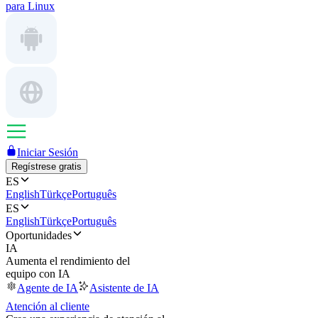
para Linux
Iniciar Sesión
Regístrese gratis
ES
English
Türkçe
Português
ES
English
Türkçe
Português
Oportunidades
IA
Aumenta el rendimiento del
equipo con IA
Agente de IA
Asistente de IA
Atención al cliente