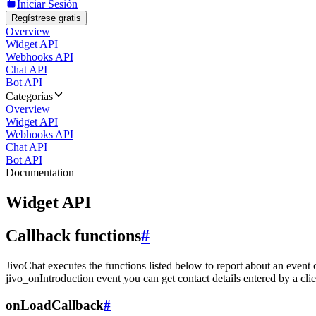
Iniciar Sesión
Regístrese gratis
Overview
Widget API
Webhooks API
Chat API
Bot API
Categorías
Overview
Widget API
Webhooks API
Chat API
Bot API
Documentation
Widget API
Callback functions
#
JivoChat executes the functions listed below to report about an event 
jivo_onIntroduction event you can get contact details entered by a clie
onLoadCallback
#