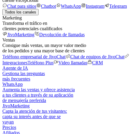
cliente excepcional
Chat para sitios
Chatbot
WhatsApp
Instagram
Telegram
Todos los canales
Marketing
Transforma el tráfico en
clientes potenciales cualificados
JivoMarketing
Devolución de llamadas
Ventas
Consigue más ventas, un mayor valor medio
de los pedidos y una mayor base de clientes
Teléfono empresarial de JivoChat
Chat de equipos de JivoChat
Integraciones
Teléfono Plus
Video llamadas
CRM
Agente de IA
Gestiona las preguntas
más frecuentes
WhatsApp
Aumenta las ventas y ofrece asistencia
a tus clientes a través de su aplicación
de mensajería preferida
JivoMarketing
Capta la atención de tus visitantes:
capta su interés antes de que se
vayan
Precios
Afiliados