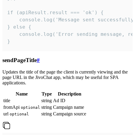
if (apiResult.result === 'ok') {

    console.log('Message sent successfully'
} else {

    console.log('Error sending message, rea
}
sendPageTitle
#
Updates the title of the page the client is currently viewing and the
page URL in the JivoChat app, which may be useful for SPA
applications.
Name
Type
Description
title
string
Ad ID
fromApi
string
Campaign name
optional
url
string
Campaign source
optional