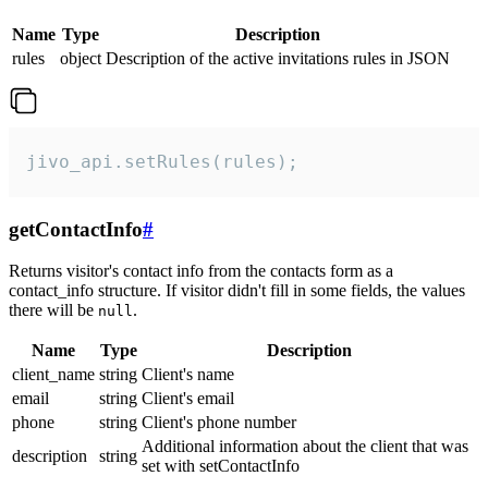
Name
Type
Description
rules
object
Description of the active invitations rules in JSON
jivo_api.setRules(rules);
getContactInfo
#
Returns visitor's contact info from the contacts form as a
contact_info structure. If visitor didn't fill in some fields, the values
there will be
.
null
Name
Type
Description
client_name
string
Client's name
email
string
Client's email
phone
string
Client's phone number
Additional information about the client that was
description
string
set with setContactInfo