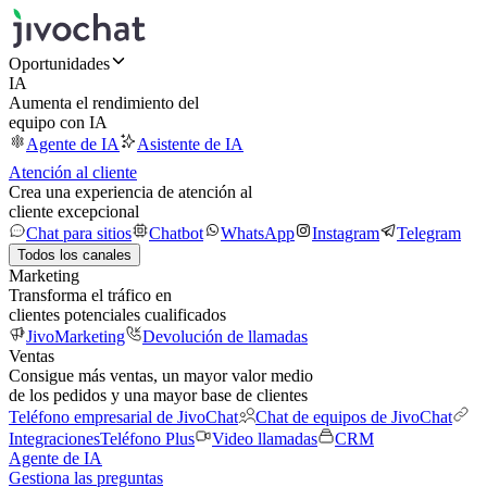
Oportunidades
IA
Aumenta el rendimiento del
equipo con IA
Agente de IA
Asistente de IA
Atención al cliente
Crea una experiencia de atención al
cliente excepcional
Chat para sitios
Chatbot
WhatsApp
Instagram
Telegram
Todos los canales
Marketing
Transforma el tráfico en
clientes potenciales cualificados
JivoMarketing
Devolución de llamadas
Ventas
Consigue más ventas, un mayor valor medio
de los pedidos y una mayor base de clientes
Teléfono empresarial de JivoChat
Chat de equipos de JivoChat
Integraciones
Teléfono Plus
Video llamadas
CRM
Agente de IA
Gestiona las preguntas