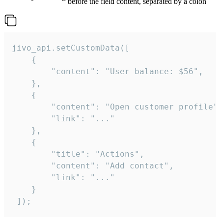
before the field content, separated by a colon
jivo_api.setCustomData([

    {

        "content": "User balance: $56",

    },

    {

        "content": "Open customer profile",
        "link": "..."

    },

    {

        "title": "Actions",

        "content": "Add contact",

        "link": "..."

    }

 ]);