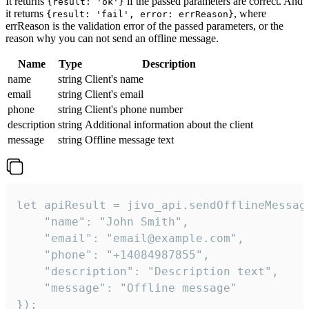
It returns
if the passed parameters are correct. And
{result: 'ok'}
it returns
, where
{result: 'fail', error: errReason}
errReason is the validation error of the passed parameters, or the
reason why you can not send an offline message.
Name
Type
Description
name
string
Client's name
email
string
Client's email
phone
string
Client's phone number
description
string
Additional information about the client
message
string
Offline message text
let apiResult = jivo_api.sendOfflineMessage
    "name": "John Smith",

    "email": "email@example.com",

    "phone": "+14084987855",

    "description": "Description text",

    "message": "Offline message"

});
