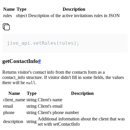
Name
Type
Description
rules
object
Description of the active invitations rules in JSON
jivo_api.setRules(rules);
getContactInfo
#
Returns visitor's contact info from the contacts form as a
contact_info structure. If visitor didn't fill in some fields, the values
there will be
.
null
Name
Type
Description
client_name
string
Client's name
email
string
Client's email
phone
string
Client's phone number
Additional information about the client that was
description
string
set with setContactInfo