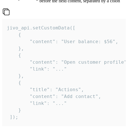
before the field content, separated by a colon
jivo_api.setCustomData([

    {

        "content": "User balance: $56",

    },

    {

        "content": "Open customer profile",
        "link": "..."

    },

    {

        "title": "Actions",

        "content": "Add contact",

        "link": "..."

    }

 ]);