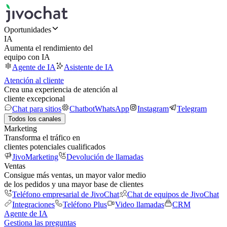
Oportunidades
IA
Aumenta el rendimiento del
equipo con IA
Agente de IA
Asistente de IA
Atención al cliente
Crea una experiencia de atención al
cliente excepcional
Chat para sitios
Chatbot
WhatsApp
Instagram
Telegram
Todos los canales
Marketing
Transforma el tráfico en
clientes potenciales cualificados
JivoMarketing
Devolución de llamadas
Ventas
Consigue más ventas, un mayor valor medio
de los pedidos y una mayor base de clientes
Teléfono empresarial de JivoChat
Chat de equipos de JivoChat
Integraciones
Teléfono Plus
Video llamadas
CRM
Agente de IA
Gestiona las preguntas