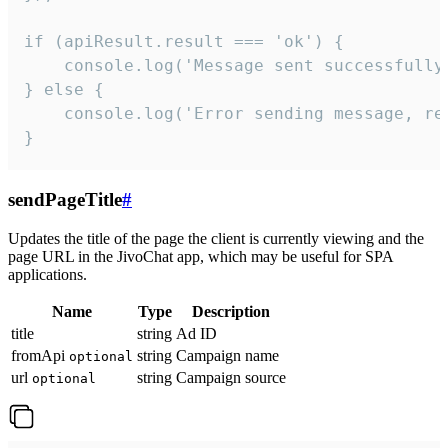
if (apiResult.result === 'ok') {

    console.log('Message sent successfully'
} else {

    console.log('Error sending message, rea
}
sendPageTitle
#
Updates the title of the page the client is currently viewing and the
page URL in the JivoChat app, which may be useful for SPA
applications.
Name
Type
Description
title
string
Ad ID
fromApi
string
Campaign name
optional
url
string
Campaign source
optional