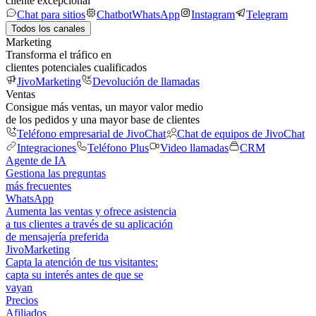
cliente excepcional
Chat para sitios
Chatbot
WhatsApp
Instagram
Telegram
Todos los canales
Marketing
Transforma el tráfico en
clientes potenciales cualificados
JivoMarketing
Devolución de llamadas
Ventas
Consigue más ventas, un mayor valor medio
de los pedidos y una mayor base de clientes
Teléfono empresarial de JivoChat
Chat de equipos de JivoChat
Integraciones
Teléfono Plus
Video llamadas
CRM
Agente de IA
Gestiona las preguntas
más frecuentes
WhatsApp
Aumenta las ventas y ofrece asistencia
a tus clientes a través de su aplicación
de mensajería preferida
JivoMarketing
Capta la atención de tus visitantes:
capta su interés antes de que se
vayan
Precios
Afiliados