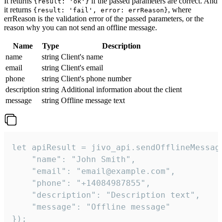
It returns
if the passed parameters are correct. And
{result: 'ok'}
it returns
, where
{result: 'fail', error: errReason}
errReason is the validation error of the passed parameters, or the
reason why you can not send an offline message.
Name
Type
Description
name
string
Client's name
email
string
Client's email
phone
string
Client's phone number
description
string
Additional information about the client
message
string
Offline message text
let apiResult = jivo_api.sendOfflineMessage
    "name": "John Smith",

    "email": "email@example.com",

    "phone": "+14084987855",

    "description": "Description text",

    "message": "Offline message"

});
