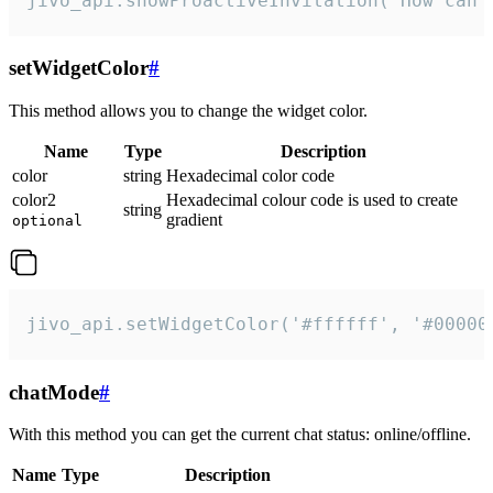
jivo_api.showProactiveInvitation("How can 
setWidgetColor
#
This method allows you to change the widget color.
Name
Type
Description
color
string
Hexadecimal color code
color2
Hexadecimal colour code is used to create
string
gradient
optional
jivo_api.setWidgetColor('#ffffff', '#00000
chatMode
#
With this method you can get the current chat status: online/offline.
Name
Type
Description