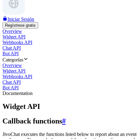
Iniciar Sesión
Regístrese gratis
Overview
Widget API
Webhooks API
Chat API
Bot API
Categorías
Overview
Widget API
Webhooks API
Chat API
Bot API
Documentation
Widget API
Callback functions
#
JivoChat executes the functions listed below to report about an event