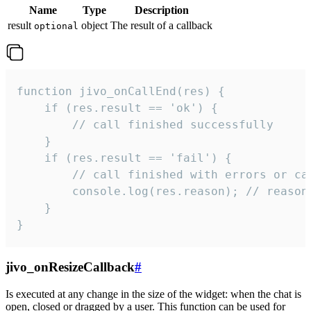
Name
Type
Description
result
object
The result of a callback
optional
function jivo_onCallEnd(res) {

    if (res.result == 'ok') {

        // call finished successfully

    }

    if (res.result == 'fail') {

        // call finished with errors or can
        console.log(res.reason); // reason 
    }

}
jivo_onResizeCallback
#
Is executed at any change in the size of the widget: when the chat is
open, closed or dragged by a user. This function can be used for