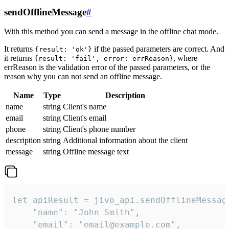
sendOfflineMessage
#
With this method you can send a message in the offline chat mode.
It returns
if the passed parameters are correct. And
{result: 'ok'}
it returns
, where
{result: 'fail', error: errReason}
errReason is the validation error of the passed parameters, or the
reason why you can not send an offline message.
Name
Type
Description
name
string
Client's name
email
string
Client's email
phone
string
Client's phone number
description
string
Additional information about the client
message
string
Offline message text
let apiResult = jivo_api.sendOfflineMessage
    "name": "John Smith",

    "email": "email@example.com",
