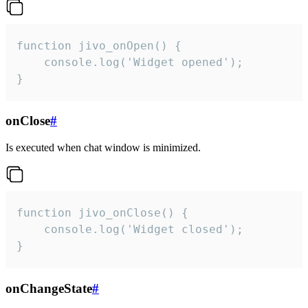
function jivo_onOpen() {

    console.log('Widget opened');

}
onClose
#
Is executed when chat window is minimized.
function jivo_onClose() {

    console.log('Widget closed');

}
onChangeState
#