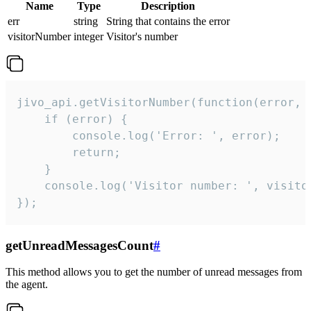
Name
Type
Description
err
string
String that contains the error
visitorNumber
integer
Visitor's number
jivo_api.getVisitorNumber(function(error, v
    if (error) {

        console.log('Error: ', error);

        return;

    }  

    console.log('Visitor number: ', visitor
});
getUnreadMessagesCount
#
This method allows you to get the number of unread messages from
the agent.