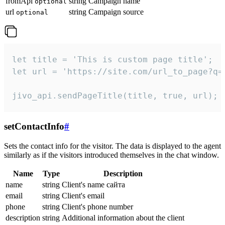
fromApi
string
Campaign name
optional
url
string
Campaign source
optional
let title = 'This is custom page title';

let url = 'https://site.com/url_to_page?q=p
jivo_api.sendPageTitle(title, true, url);
setContactInfo
#
Sets the contact info for the visitor. The data is displayed to the agent
similarly as if the visitors introduced themselves in the chat window.
Name
Type
Description
name
string
Client's name сайта
email
string
Client's email
phone
string
Client's phone number
description
string
Additional information about the client