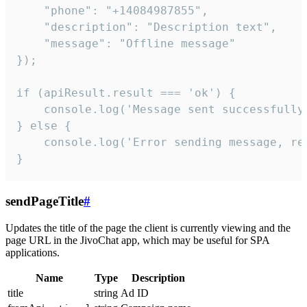
    "phone": "+14084987855",

    "description": "Description text",

    "message": "Offline message"

});

if (apiResult.result === 'ok') {

    console.log('Message sent successfully'
} else {

    console.log('Error sending message, rea
}
sendPageTitle
#
Updates the title of the page the client is currently viewing and the
page URL in the JivoChat app, which may be useful for SPA
applications.
Name
Type
Description
title
string
Ad ID