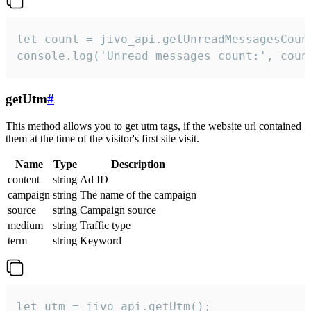
let count = jivo_api.getUnreadMessagesCount
console.log('Unread messages count:', coun
getUtm
#
This method allows you to get utm tags, if the website url contained
them at the time of the visitor's first site visit.
Name
Type
Description
content
string
Ad ID
campaign
string
The name of the campaign
source
string
Campaign source
medium
string
Traffic type
term
string
Keyword
let utm = jivo_api.getUtm();
