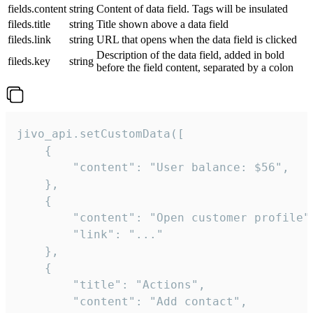
fields.content
string
Content of data field. Tags will be insulated
fileds.title
string
Title shown above a data field
fileds.link
string
URL that opens when the data field is clicked
Description of the data field, added in bold
fileds.key
string
before the field content, separated by a colon
jivo_api.setCustomData([

    {

        "content": "User balance: $56",

    },

    {

        "content": "Open customer profile",
        "link": "..."

    },

    {

        "title": "Actions",

        "content": "Add contact",
