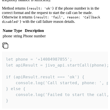
Method returns
if the phone number is in the
{result: 'ok'}
correct format and the request to start the call can be made.
Otherwise it returns
{result: 'fail', reason: 'Callback
with the call failure reason details.
disabled'}
Name
Type
Description
phone
string
Phone number
let phone = '+14084987855';

let apiResult = jivo_api.startCall(phone);

if (apiResult.result === 'ok') {

    console.log('Call started, phone: ', ph
} else {

    console.log('Failed to start the call,
}