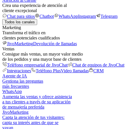
Atención al cliente
Crea una experiencia de atención al
cliente excepcional
Chat para sitios
Chatbot
WhatsApp
Instagram
Telegram
Todos los canales
Marketing
Transforma el tráfico en
clientes potenciales cualificados
JivoMarketing
Devolución de llamadas
Ventas
Consigue más ventas, un mayor valor medio
de los pedidos y una mayor base de clientes
Teléfono empresarial de JivoChat
Chat de equipos de JivoChat
Integraciones
Teléfono Plus
Video llamadas
CRM
Agente de IA
Gestiona las preguntas
más frecuentes
WhatsApp
Aumenta las ventas y ofrece asistencia
a tus clientes a través de su aplicación
de mensajería preferida
JivoMarketing
Capta la atención de tus visitantes:
capta su interés antes de que se
vayan