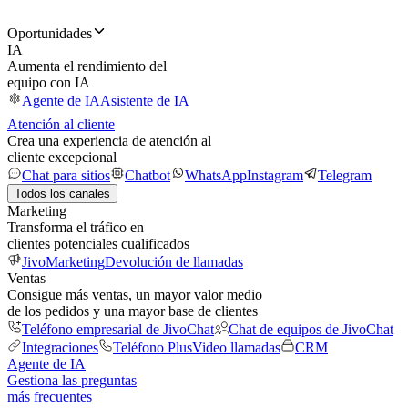
Oportunidades
IA
Aumenta el rendimiento del
equipo con IA
Agente de IA
Asistente de IA
Atención al cliente
Crea una experiencia de atención al
cliente excepcional
Chat para sitios
Chatbot
WhatsApp
Instagram
Telegram
Todos los canales
Marketing
Transforma el tráfico en
clientes potenciales cualificados
JivoMarketing
Devolución de llamadas
Ventas
Consigue más ventas, un mayor valor medio
de los pedidos y una mayor base de clientes
Teléfono empresarial de JivoChat
Chat de equipos de JivoChat
Integraciones
Teléfono Plus
Video llamadas
CRM
Agente de IA
Gestiona las preguntas
más frecuentes