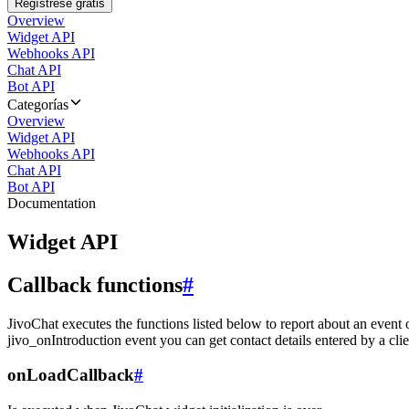
Regístrese gratis
Overview
Widget API
Webhooks API
Chat API
Bot API
Categorías
Overview
Widget API
Webhooks API
Chat API
Bot API
Documentation
Widget API
Callback functions
#
JivoChat executes the functions listed below to report about an event 
jivo_onIntroduction event you can get contact details entered by a clie
onLoadCallback
#