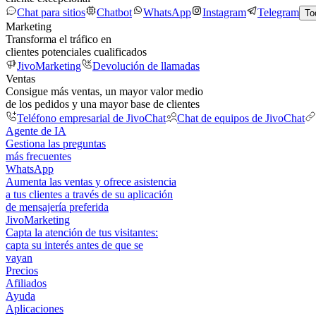
Chat para sitios
Chatbot
WhatsApp
Instagram
Telegram
To
Marketing
Transforma el tráfico en
clientes potenciales cualificados
JivoMarketing
Devolución de llamadas
Ventas
Consigue más ventas, un mayor valor medio
de los pedidos y una mayor base de clientes
Teléfono empresarial de JivoChat
Chat de equipos de JivoChat
Agente de IA
Gestiona las preguntas
más frecuentes
WhatsApp
Aumenta las ventas y ofrece asistencia
a tus clientes a través de su aplicación
de mensajería preferida
JivoMarketing
Capta la atención de tus visitantes:
capta su interés antes de que se
vayan
Precios
Afiliados
Ayuda
Aplicaciones