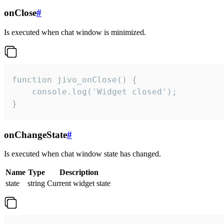
onClose
#
Is executed when chat window is minimized.
function jivo_onClose() {

    console.log('Widget closed');

}
onChangeState
#
Is executed when chat window state has changed.
Name
Type
Description
state
string
Current widget state