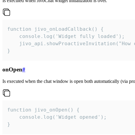
Is executed when JivoChat widget initialization is over.
function jivo_onLoadCallback() {

    console.log('Widget fully loaded');

    jivo_api.showProactiveInvitation("How c
}
onOpen
#
Is executed when the chat window is open both automatically (via proa
function jivo_onOpen() {

    console.log('Widget opened');

}