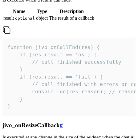
Name
Type
Description
result
object
The result of a callback
optional
function jivo_onCallEnd(res) {

    if (res.result == 'ok') {

        // call finished successfully

    }

    if (res.result == 'fail') {

        // call finished with errors or can
        console.log(res.reason); // reason 
    }

}
jivo_onResizeCallback
#
Is executed at any change in the size of the widget: when the chat is