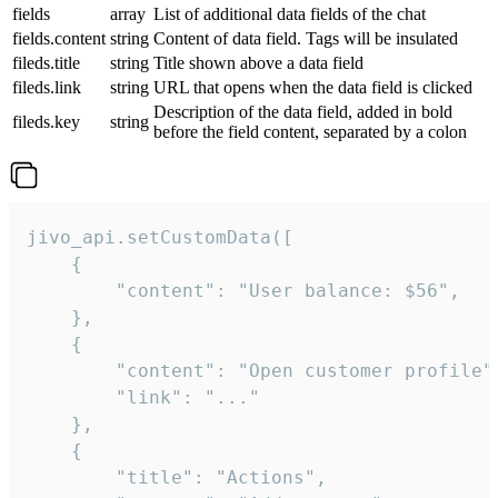
fields
array
List of additional data fields of the chat
fields.content
string
Content of data field. Tags will be insulated
fileds.title
string
Title shown above a data field
fileds.link
string
URL that opens when the data field is clicked
Description of the data field, added in bold
fileds.key
string
before the field content, separated by a colon
jivo_api.setCustomData([

    {

        "content": "User balance: $56",

    },

    {

        "content": "Open customer profile",
        "link": "..."

    },

    {

        "title": "Actions",
