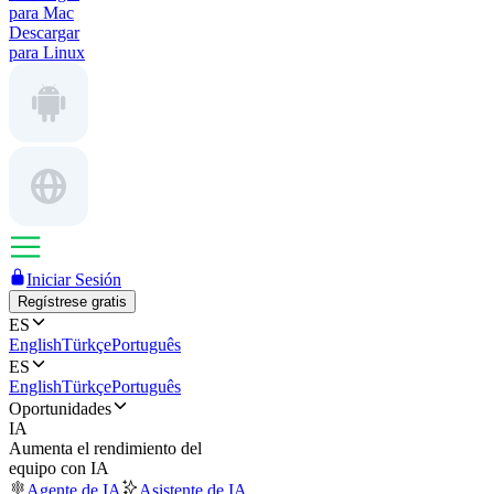
para Mac
Descargar
para Linux
Iniciar Sesión
Regístrese gratis
ES
English
Türkçe
Português
ES
English
Türkçe
Português
Oportunidades
IA
Aumenta el rendimiento del
equipo con IA
Agente de IA
Asistente de IA