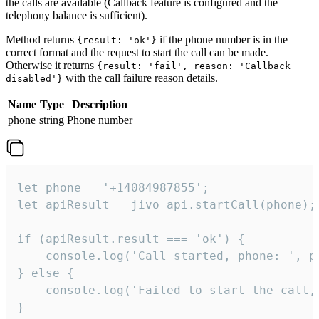
the calls are available (Callback feature is configured and the
telephony balance is sufficient).
Method returns
if the phone number is in the
{result: 'ok'}
correct format and the request to start the call can be made.
Otherwise it returns
{result: 'fail', reason: 'Callback
with the call failure reason details.
disabled'}
Name
Type
Description
phone
string
Phone number
let phone = '+14084987855';

let apiResult = jivo_api.startCall(phone);

if (apiResult.result === 'ok') {

    console.log('Call started, phone: ', ph
} else {

    console.log('Failed to start the call,
}