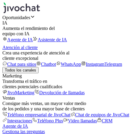
Oportunidades
IA
Aumenta el rendimiento del
equipo con IA
Agente de IA
Asistente de IA
Atención al cliente
Crea una experiencia de atención al
cliente excepcional
Chat para sitios
Chatbot
WhatsApp
Instagram
Telegram
Todos los canales
Marketing
Transforma el tráfico en
clientes potenciales cualificados
JivoMarketing
Devolución de llamadas
Ventas
Consigue más ventas, un mayor valor medio
de los pedidos y una mayor base de clientes
Teléfono empresarial de JivoChat
Chat de equipos de JivoChat
Integraciones
Teléfono Plus
Video llamadas
CRM
Agente de IA
Gestiona las preguntas