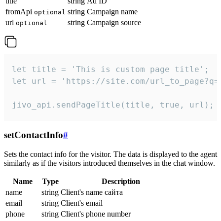
title
string
Ad ID
fromApi
string
Campaign name
optional
url
string
Campaign source
optional
let title = 'This is custom page title';

let url = 'https://site.com/url_to_page?q=p
jivo_api.sendPageTitle(title, true, url);
setContactInfo
#
Sets the contact info for the visitor. The data is displayed to the agent
similarly as if the visitors introduced themselves in the chat window.
Name
Type
Description
name
string
Client's name сайта
email
string
Client's email
phone
string
Client's phone number