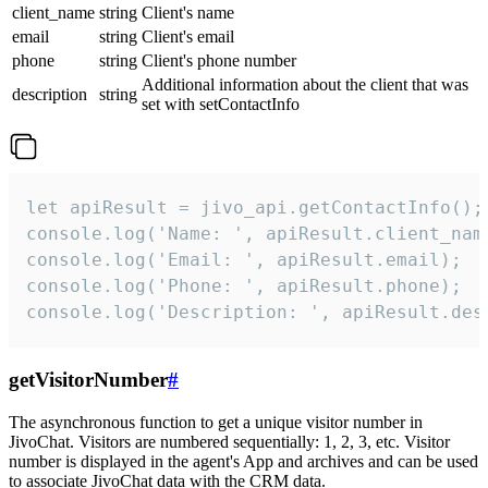
client_name
string
Client's name
email
string
Client's email
phone
string
Client's phone number
Additional information about the client that was
description
string
set with setContactInfo
let apiResult = jivo_api.getContactInfo();

console.log('Name: ', apiResult.client_name
console.log('Email: ', apiResult.email);

console.log('Phone: ', apiResult.phone);

console.log('Description: ', apiResult.des
getVisitorNumber
#
The asynchronous function to get a unique visitor number in
JivoChat. Visitors are numbered sequentially: 1, 2, 3, etc. Visitor
number is displayed in the agent's App and archives and can be used
to associate JivoChat data with the CRM data.