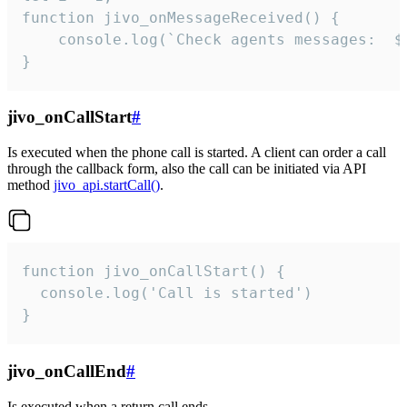
function jivo_onMessageReceived() {

	console.log(`Check agents messages:  ${i++}`)

}
jivo_onCallStart
#
Is executed when the phone call is started. A client can order a call
through the callback form, also the call can be initiated via API
method
jivo_api.startCall()
.
function jivo_onCallStart() {

  console.log('Call is started')

}
jivo_onCallEnd
#
Is executed when a return call ends.