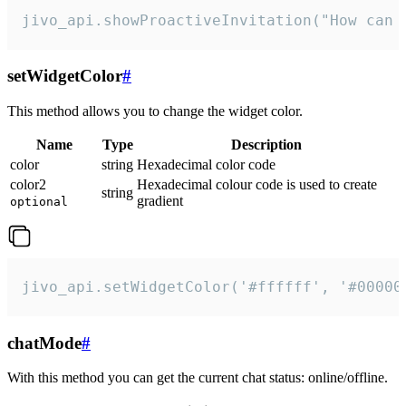
jivo_api.showProactiveInvitation("How can 
setWidgetColor
#
This method allows you to change the widget color.
Name
Type
Description
color
string
Hexadecimal color code
color2
Hexadecimal colour code is used to create
string
gradient
optional
jivo_api.setWidgetColor('#ffffff', '#00000
chatMode
#
With this method you can get the current chat status: online/offline.