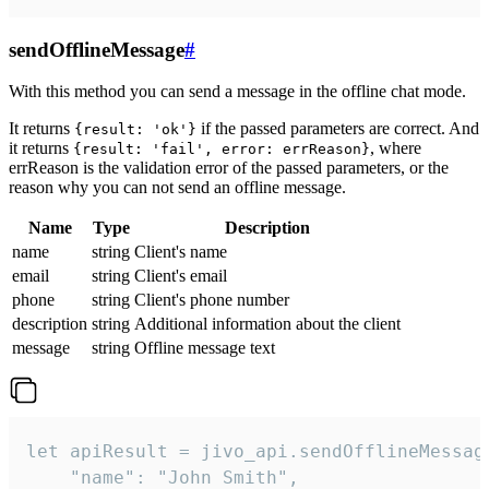
sendOfflineMessage
#
With this method you can send a message in the offline chat mode.
It returns
if the passed parameters are correct. And
{result: 'ok'}
it returns
, where
{result: 'fail', error: errReason}
errReason is the validation error of the passed parameters, or the
reason why you can not send an offline message.
Name
Type
Description
name
string
Client's name
email
string
Client's email
phone
string
Client's phone number
description
string
Additional information about the client
message
string
Offline message text
let apiResult = jivo_api.sendOfflineMessage
    "name": "John Smith",
