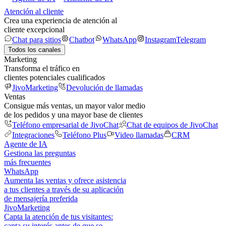
Atención al cliente
Crea una experiencia de atención al
cliente excepcional
Chat para sitios
Chatbot
WhatsApp
Instagram
Telegram
Todos los canales
Marketing
Transforma el tráfico en
clientes potenciales cualificados
JivoMarketing
Devolución de llamadas
Ventas
Consigue más ventas, un mayor valor medio
de los pedidos y una mayor base de clientes
Teléfono empresarial de JivoChat
Chat de equipos de JivoChat
Integraciones
Teléfono Plus
Video llamadas
CRM
Agente de IA
Gestiona las preguntas
más frecuentes
WhatsApp
Aumenta las ventas y ofrece asistencia
a tus clientes a través de su aplicación
de mensajería preferida
JivoMarketing
Capta la atención de tus visitantes:
capta su interés antes de que se