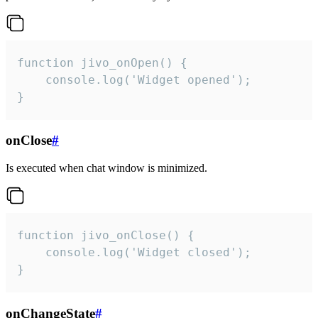
function jivo_onOpen() {

    console.log('Widget opened');

}
onClose
#
Is executed when chat window is minimized.
function jivo_onClose() {

    console.log('Widget closed');

}
onChangeState
#