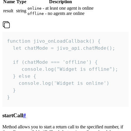
Name
Type
Description
- at least one agent is online
online
result
string
- no agents are online
offline
function jivo_onLoadCallback() {

  let chatMode = jivo_api.chatMode();

  if (chatMode === 'offline') {

     console.log("Widget is offline");

  } else {

    console.log('Widget is online')

  }

}
startCall
#
Method allows you to start a return call to the specified number, if