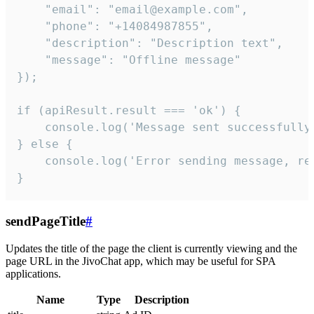
    "email": "email@example.com",

    "phone": "+14084987855",

    "description": "Description text",

    "message": "Offline message"

});

if (apiResult.result === 'ok') {

    console.log('Message sent successfully'
} else {

    console.log('Error sending message, rea
}
sendPageTitle
#
Updates the title of the page the client is currently viewing and the
page URL in the JivoChat app, which may be useful for SPA
applications.
Name
Type
Description