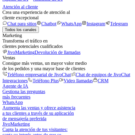
Atención al cliente
Crea una experiencia de atención al
cliente excepcional
Chat para sitios
Chatbot
WhatsApp
Instagram
Telegram
Todos los canales
Marketing
Transforma el tráfico en
clientes potenciales cualificados
JivoMarketing
Devolución de llamadas
Ventas
Consigue más ventas, un mayor valor medio
de los pedidos y una mayor base de clientes
Teléfono empresarial de JivoChat
Chat de equipos de JivoChat
Integraciones
Teléfono Plus
Video llamadas
CRM
Agente de IA
Gestiona las preguntas
más frecuentes
WhatsApp
Aumenta las ventas y ofrece asistencia
a tus clientes a través de su aplicación
de mensajería preferida
JivoMarketing
Capta la atención de tus visitantes:
capta su interés antes de que se