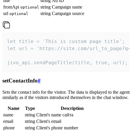
title
string
Ad ID
fromApi
string
Campaign name
optional
url
string
Campaign source
optional
let title = 'This is custom page title';

let url = 'https://site.com/url_to_page?q=p
jivo_api.sendPageTitle(title, true, url);
setContactInfo
#
Sets the contact info for the visitor. The data is displayed to the agent
similarly as if the visitors introduced themselves in the chat window.
Name
Type
Description
name
string
Client's name сайта
email
string
Client's email
phone
string
Client's phone number