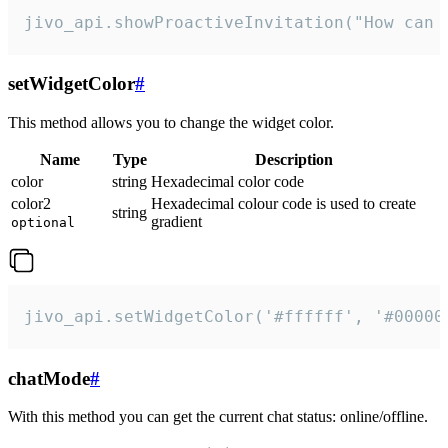
jivo_api.showProactiveInvitation("How can 
setWidgetColor
#
This method allows you to change the widget color.
Name
Type
Description
color
string
Hexadecimal color code
color2
Hexadecimal colour code is used to create
string
gradient
optional
jivo_api.setWidgetColor('#ffffff', '#00000
chatMode
#
With this method you can get the current chat status: online/offline.