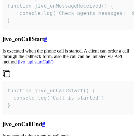
function jivo_onMessageReceived() {

	console.log(`Check agents messages:  ${i++}`)

}
jivo_onCallStart
#
Is executed when the phone call is started. A client can order a call
through the callback form, also the call can be initiated via API
method
jivo_api.startCall()
.
function jivo_onCallStart() {

  console.log('Call is started')

}
jivo_onCallEnd
#
Is executed when a return call ends.