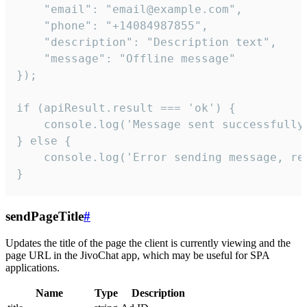
    "email": "email@example.com",

    "phone": "+14084987855",

    "description": "Description text",

    "message": "Offline message"

});

if (apiResult.result === 'ok') {

    console.log('Message sent successfully'
} else {

    console.log('Error sending message, rea
}
sendPageTitle
#
Updates the title of the page the client is currently viewing and the
page URL in the JivoChat app, which may be useful for SPA
applications.
Name
Type
Description