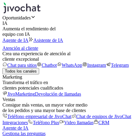
Oportunidades
IA
Aumenta el rendimiento del
equipo con IA
Agente de IA
Asistente de IA
Atención al cliente
Crea una experiencia de atención al
cliente excepcional
Chat para sitios
Chatbot
WhatsApp
Instagram
Telegram
Todos los canales
Marketing
Transforma el tráfico en
clientes potenciales cualificados
JivoMarketing
Devolución de llamadas
Ventas
Consigue más ventas, un mayor valor medio
de los pedidos y una mayor base de clientes
Teléfono empresarial de JivoChat
Chat de equipos de JivoChat
Integraciones
Teléfono Plus
Video llamadas
CRM
Agente de IA
Gestiona las preguntas