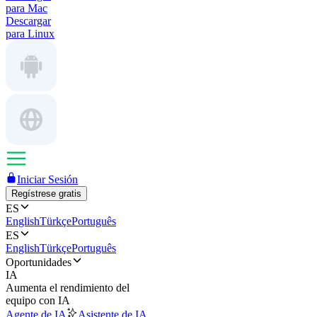
para Mac
Descargar
para Linux
Iniciar Sesión
Regístrese gratis
ES
English
Türkçe
Português
ES
English
Türkçe
Português
Oportunidades
IA
Aumenta el rendimiento del
equipo con IA
Agente de IA
Asistente de IA