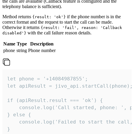
the calls are available (Callback feature is configured and the
telephony balance is sufficient).
Method returns
if the phone number is in the
{result: 'ok'}
correct format and the request to start the call can be made.
Otherwise it returns
{result: 'fail', reason: 'Callback
with the call failure reason details.
disabled'}
Name
Type
Description
phone
string
Phone number
let phone = '+14084987855';

let apiResult = jivo_api.startCall(phone);

if (apiResult.result === 'ok') {

    console.log('Call started, phone: ', ph
} else {

    console.log('Failed to start the call,
}