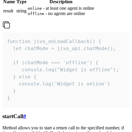
Name
Type
Description
- at least one agent is online
online
result
string
- no agents are online
offline
function jivo_onLoadCallback() {

  let chatMode = jivo_api.chatMode();

  if (chatMode === 'offline') {

     console.log("Widget is offline");

  } else {

    console.log('Widget is online')

  }

}
startCall
#
Method allows you to start a return call to the specified number, if