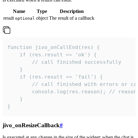
Name
Type
Description
result
object
The result of a callback
optional
function jivo_onCallEnd(res) {

    if (res.result == 'ok') {

        // call finished successfully

    }

    if (res.result == 'fail') {

        // call finished with errors or can
        console.log(res.reason); // reason 
    }

}
jivo_onResizeCallback
#
Is executed at any change in the size of the widget: when the chat is