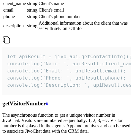
client_name
string
Client's name
email
string
Client's email
phone
string
Client's phone number
Additional information about the client that was
description
string
set with setContactInfo
let apiResult = jivo_api.getContactInfo();

console.log('Name: ', apiResult.client_name
console.log('Email: ', apiResult.email);

console.log('Phone: ', apiResult.phone);

console.log('Description: ', apiResult.des
getVisitorNumber
#
The asynchronous function to get a unique visitor number in
JivoChat. Visitors are numbered sequentially: 1, 2, 3, etc. Visitor
number is displayed in the agent's App and archives and can be used
to associate JivoChat data with the CRM data.