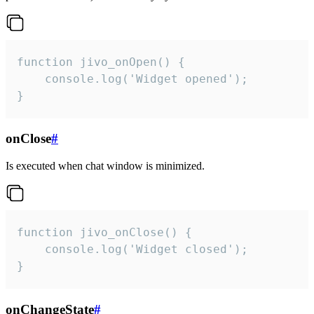
function jivo_onOpen() {

    console.log('Widget opened');

}
onClose
#
Is executed when chat window is minimized.
function jivo_onClose() {

    console.log('Widget closed');

}
onChangeState
#