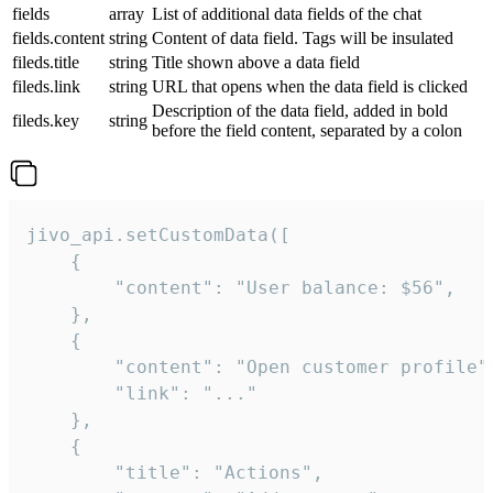
fields
array
List of additional data fields of the chat
fields.content
string
Content of data field. Tags will be insulated
fileds.title
string
Title shown above a data field
fileds.link
string
URL that opens when the data field is clicked
Description of the data field, added in bold
fileds.key
string
before the field content, separated by a colon
jivo_api.setCustomData([

    {

        "content": "User balance: $56",

    },

    {

        "content": "Open customer profile",
        "link": "..."

    },

    {

        "title": "Actions",
