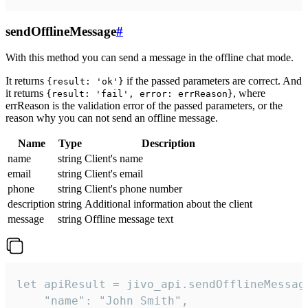
sendOfflineMessage
#
With this method you can send a message in the offline chat mode.
It returns
if the passed parameters are correct. And
{result: 'ok'}
it returns
, where
{result: 'fail', error: errReason}
errReason is the validation error of the passed parameters, or the
reason why you can not send an offline message.
Name
Type
Description
name
string
Client's name
email
string
Client's email
phone
string
Client's phone number
description
string
Additional information about the client
message
string
Offline message text
let apiResult = jivo_api.sendOfflineMessage
    "name": "John Smith",
