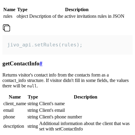
Name
Type
Description
rules
object
Description of the active invitations rules in JSON
jivo_api.setRules(rules);
getContactInfo
#
Returns visitor's contact info from the contacts form as a
contact_info structure. If visitor didn't fill in some fields, the values
there will be
.
null
Name
Type
Description
client_name
string
Client's name
email
string
Client's email
phone
string
Client's phone number
Additional information about the client that was
description
string
set with setContactInfo