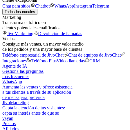
cliente excepcional
Chat para sitios
Chatbot
WhatsApp
Instagram
Telegram
Todos los canales
Marketing
Transforma el tráfico en
clientes potenciales cualificados
JivoMarketing
Devolución de llamadas
Ventas
Consigue más ventas, un mayor valor medio
de los pedidos y una mayor base de clientes
Teléfono empresarial de JivoChat
Chat de equipos de JivoChat
Integraciones
Teléfono Plus
Video llamadas
CRM
Agente de IA
Gestiona las preguntas
más frecuentes
WhatsApp
Aumenta las ventas y ofrece asistencia
a tus clientes a través de su aplicación
de mensajería preferida
JivoMarketing
Capta la atención de tus visitantes:
capta su interés antes de que se
vayan
Precios
Afiliados