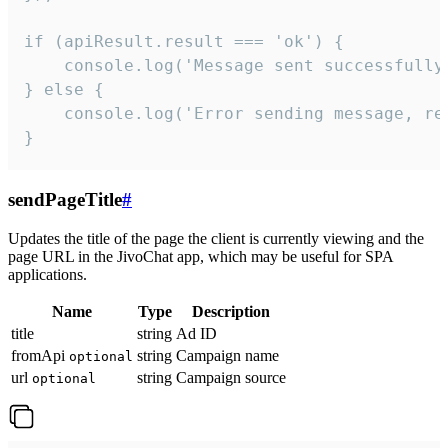
if (apiResult.result === 'ok') {

    console.log('Message sent successfully'
} else {

    console.log('Error sending message, rea
}
sendPageTitle
#
Updates the title of the page the client is currently viewing and the
page URL in the JivoChat app, which may be useful for SPA
applications.
Name
Type
Description
title
string
Ad ID
fromApi
string
Campaign name
optional
url
string
Campaign source
optional