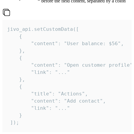
before the field content, separated by a colon
jivo_api.setCustomData([

    {

        "content": "User balance: $56",

    },

    {

        "content": "Open customer profile",
        "link": "..."

    },

    {

        "title": "Actions",

        "content": "Add contact",

        "link": "..."

    }

 ]);