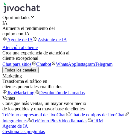
Oportunidades
IA
Aumenta el rendimiento del
equipo con IA
Agente de IA
Asistente de IA
Atención al cliente
Crea una experiencia de atención al
cliente excepcional
Chat para sitios
Chatbot
WhatsApp
Instagram
Telegram
Todos los canales
Marketing
Transforma el tráfico en
clientes potenciales cualificados
JivoMarketing
Devolución de llamadas
Ventas
Consigue más ventas, un mayor valor medio
de los pedidos y una mayor base de clientes
Teléfono empresarial de JivoChat
Chat de equipos de JivoChat
Integraciones
Teléfono Plus
Video llamadas
CRM
Agente de IA
Gestiona las preguntas