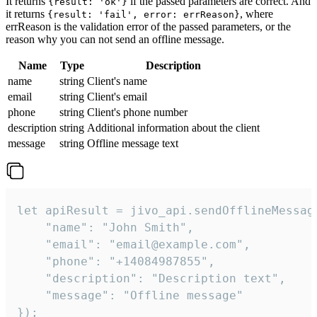
It returns
if the passed parameters are correct. And
{result: 'ok'}
it returns
, where
{result: 'fail', error: errReason}
errReason is the validation error of the passed parameters, or the
reason why you can not send an offline message.
Name
Type
Description
name
string
Client's name
email
string
Client's email
phone
string
Client's phone number
description
string
Additional information about the client
message
string
Offline message text
let apiResult = jivo_api.sendOfflineMessage
    "name": "John Smith",

    "email": "email@example.com",

    "phone": "+14084987855",

    "description": "Description text",

    "message": "Offline message"

});
