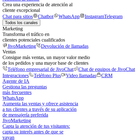
Crea una experiencia de atención al
cliente excepcional
Chat para sitios
Chatbot
WhatsApp
Instagram
Telegram
Todos los canales
Marketing
Transforma el tráfico en
clientes potenciales cualificados
JivoMarketing
Devolución de llamadas
Ventas
Consigue más ventas, un mayor valor medio
de los pedidos y una mayor base de clientes
Teléfono empresarial de JivoChat
Chat de equipos de JivoChat
Integraciones
Teléfono Plus
Video llamadas
CRM
Agente de IA
Gestiona las preguntas
más frecuentes
WhatsApp
Aumenta las ventas y ofrece asistencia
a tus clientes a través de su aplicación
de mensajería preferida
JivoMarketing
Capta la atención de tus visitantes:
capta su interés antes de que se
vayan