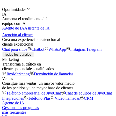
Oportunidades
IA
Aumenta el rendimiento del
equipo con IA
Agente de IA
Asistente de IA
Atención al cliente
Crea una experiencia de atención al
cliente excepcional
Chat para sitios
Chatbot
WhatsApp
Instagram
Telegram
Todos los canales
Marketing
Transforma el tráfico en
clientes potenciales cualificados
JivoMarketing
Devolución de llamadas
Ventas
Consigue más ventas, un mayor valor medio
de los pedidos y una mayor base de clientes
Teléfono empresarial de JivoChat
Chat de equipos de JivoChat
Integraciones
Teléfono Plus
Video llamadas
CRM
Agente de IA
Gestiona las preguntas
más frecuentes