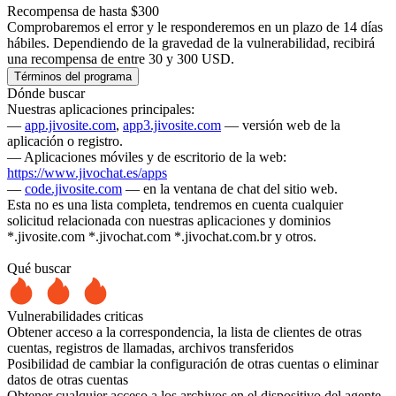
Recompensa de hasta $300
Comprobaremos el error y le responderemos en un plazo de 14 días
hábiles. Dependiendo de la gravedad de la vulnerabilidad, recibirá
una recompensa de entre 30 y 300 USD.
Términos del programa
Dónde buscar
Nuestras aplicaciones principales:
—
app.jivosite.com
,
app3.jivosite.com
— versión web de la
aplicación o registro.
— Aplicaciones móviles y de escritorio de la web:
https://www.jivochat.es/apps
—
code.jivosite.com
— en la ventana de chat del sitio web.
Esta no es una lista completa, tendremos en cuenta cualquier
solicitud relacionada con nuestras aplicaciones y dominios
*.jivosite.com *.jivochat.com *.jivochat.com.br y otros.
Qué buscar
Vulnerabilidades criticas
Obtener acceso a la correspondencia, la lista de clientes de otras
cuentas, registros de llamadas, archivos transferidos
Posibilidad de cambiar la configuración de otras cuentas o eliminar
datos de otras cuentas
Obtener cualquier acceso a los archivos en el dispositivo del agente