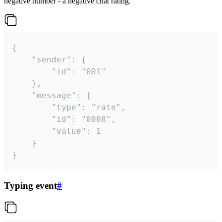
negative number - a negative chat rating.
{

	"sender": {

		"id": "001"

	},

	"message": {

		"type": "rate",

		"id": "0008",

		"value": 1

	}

}
Typing event
#