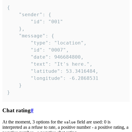
{

	"sender": {

		"id": "001"

	},

	"message": {

		"type": "location",

		"id": "0007",

		"date": 946684800,

		"text": "It's here.",

		"latitude": 53.3416484,

		"longitude": -6.2868531

	}

}
Chat rating
#
At the moment, 3 options for the
field are used: 0 is
value
interpreted as a refuse to rate, a positive number - a positive rating, a