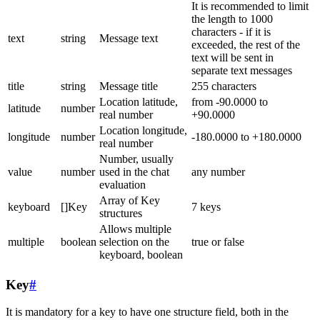
It is recommended to limit
the length to 1000
characters - if it is
text
string
Message text
exceeded, the rest of the
text will be sent in
separate text messages
title
string
Message title
255 characters
Location latitude,
from -90.0000 to
latitude
number
real number
+90.0000
Location longitude,
longitude
number
-180.0000 to +180.0000
real number
Number, usually
value
number
used in the chat
any number
evaluation
Array of Key
keyboard
[]Key
7 keys
structures
Allows multiple
multiple
boolean
selection on the
true or false
keyboard, boolean
Key
#
It is mandatory for a key to have one structure field, both in the