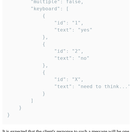
		"multiple": false,

		"keyboard": [

			{

				"id": "1",

				"text": "yes"

			},

			{

				"id": "2",

				"text": "no"

			},

			{

				"id": "X",

				"text": "need to think..."

			}

		]

	}

}
It is expected that the client's response to such a message will be one