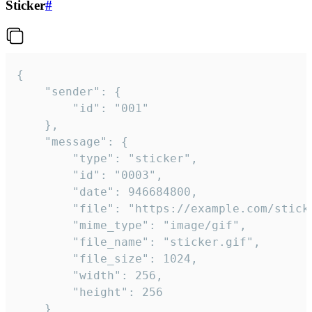
Sticker
#
{

	"sender": {

		"id": "001"

	},

	"message": {

		"type": "sticker",

		"id": "0003",

		"date": 946684800,

		"file": "https://example.com/sticker.gif",

		"mime_type": "image/gif",

		"file_name": "sticker.gif",

		"file_size": 1024,

		"width": 256,

		"height": 256

	}
