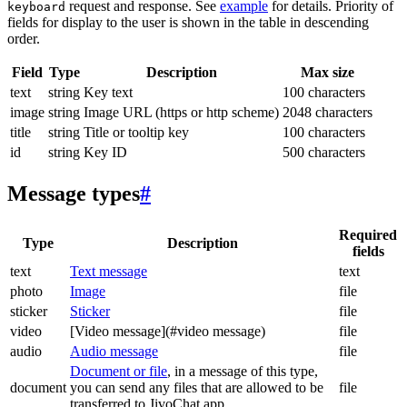
request and response. See
example
for details. Priority of
keyboard
fields for display to the user is shown in the table in descending
order.
Field
Type
Description
Max size
text
string
Key text
100 characters
image
string
Image URL (https or http scheme)
2048 characters
title
string
Title or tooltip key
100 characters
id
string
Key ID
500 characters
Message types
#
Required
Type
Description
fields
text
Text message
text
photo
Image
file
sticker
Sticker
file
video
[Video message](#video message)
file
audio
Audio message
file
Document or file
, in a message of this type,
document
you can send any files that are allowed to be
file
transferred to JivoChat app