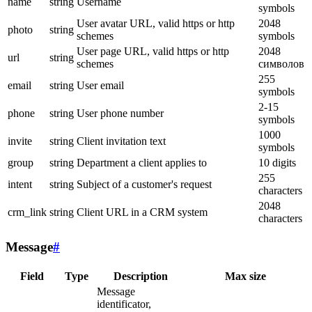
name
string
Username
symbols
User avatar URL, valid https or http
2048
photo
string
schemes
symbols
User page URL, valid https or http
2048
url
string
schemes
символов
255
email
string
User email
symbols
2-15
phone
string
User phone number
symbols
1000
invite
string
Client invitation text
symbols
group
string
Department a client applies to
10 digits
255
intent
string
Subject of a customer's request
characters
2048
crm_link
string
Client URL in a CRM system
characters
Message
#
Field
Type
Description
Max size
Message
identificator,