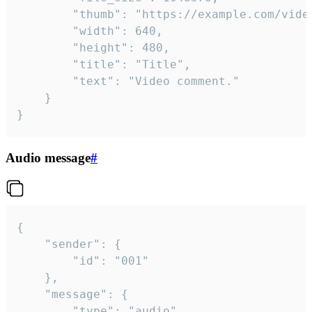
		"thumb": "https://example.com/video_thumb.png",

		"width": 640,

		"height": 480,

		"title": "Title",

		"text": "Video comment."

	}

}
Audio message
#
{

	"sender": {

		"id": "001"

	},

	"message": {

		"type": "audio",
