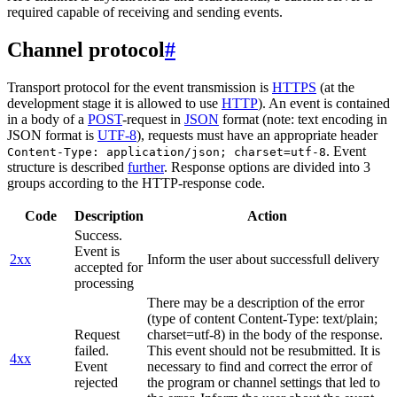
required capable of receiving and sending events.
Channel protocol
#
Transport protocol for the event transmission is
HTTPS
(at the
development stage it is allowed to use
HTTP
). An event is contained
in a body of a
POST
-request in
JSON
format (note: text encoding in
JSON format is
UTF-8
), requests must have an appropriate header
. Event
Content-Type: application/json; charset=utf-8
structure is described
further
. Response options are divided into 3
groups according to the HTTP-response code.
Code
Description
Action
Success.
Event is
2xx
Inform the user about successfull delivery
accepted for
processing
There may be a description of the error
(type of content Content-Type: text/plain;
Request
charset=utf-8) in the body of the response.
failed.
This event should not be resubmitted. It is
4xx
Event
necessary to find and correct the error of
rejected
the program or channel settings that led to