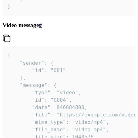
}
Video message
#
{

	"sender": {

		"id": "001"

	},

	"message": {

		"type": "video",

		"id": "0004",

		"date": 946684800,

		"file": "https://example.com/video.mp4",

		"mime_type": "video/mp4",

		"file_name": "video.mp4",

		"file_size": 1048576,
