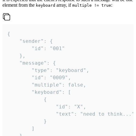
element from the
array, if
:
keyboard
multiple != true
{

	"sender": {

		"id": "001"

	},

	"message": {

		"type": "keyboard",

		"id": "0009",

		"multiple": false,

		"keyboard": [

			{

				"id": "X",

				"text": "need to think..."

			}

		]

	}
