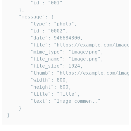
		"id": "001"

	},

	"message": {

		"type": "photo",

		"id": "0002",

		"date": 946684800,

		"file": "https://example.com/image.png",

		"mime_type": "image/png",

		"file_name": "image.png",

		"file_size": 1024,

		"thumb": "https://example.com/image_thumb.png",

		"width": 800,

		"height": 600,

		"title": "Title",

		"text": "Image comment."

	}

}