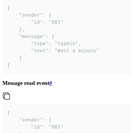
{

	"sender": {

		"id": "001"

	},

	"message": {

		"type": "typein",

		"text": "Wait a minute"

	}

}
Message read event
#
{

	"sender": {

		"id": "001"
