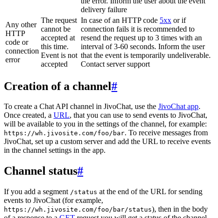
the error. Inform the user about the event
delivery failure
The request
In case of an HTTP code
5xx
or if
Any other
cannot be
connection fails it is recommended to
HTTP
accepted at
resend the request up to 3 times with an
code or
this time.
interval of 3-60 seconds. Inform the user
connection
Event is not
that the event is temporarily undeliverable.
error
accepted
Contact server support
Creation of a channel
#
To create a Chat API channel in JivoChat, use the
JivoChat app
.
Once created, a
URL
, that you can use to send events to JivoChat,
will be available to you in the settings of the channel, for example:
. To receive messages from
https://wh.jivosite.com/foo/bar
JivoChat, set up a custom server and add the URL to receive events
in the channel settings in the app.
Channel status
#
If you add a segment
at the end of the URL for sending
/status
events to JivoChat (for example,
), then in the body
https://wh.jivosite.com/foo/bar/status
of a response to a
GET
-request you will get a status of the channel,