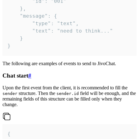
		"id": "001"

	},

	"message": {

		"type": "text",

		"text": "need to think..."

	}

}
The following are examples of events to send to JivoChat.
Chat start
#
Upon the first event from the client, it is recommended to fill the
structure. Then the
field will be enough, and the
sender
sender.id
remaining fields of this structure can be filled only when they
change.
{
