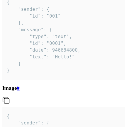
{

	"sender": {

		"id": "001"

	},

	"message": {

		"type": "text",

		"id": "0001",

		"date": 946684800,

		"text": "Hello!"

	}

}
Image
#
{

	"sender": {
