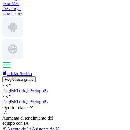
para Mac
Descargar
para Linux
Iniciar Sesión
Regístrese gratis
ES
English
Türkçe
Português
ES
English
Türkçe
Português
Oportunidades
IA
Aumenta el rendimiento del
equipo con IA
Agente de IA
Asistente de IA