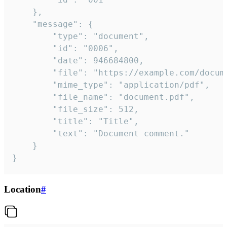
	},

	"message": {

		"type": "document",

		"id": "0006",

		"date": 946684800,

		"file": "https://example.com/document.pdf",

		"mime_type": "application/pdf",

		"file_name": "document.pdf",

		"file_size": 512,

		"title": "Title",

		"text": "Document comment."

	}

}
Location
#