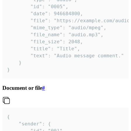
		"id": "0005",

		"date": 946684800,

		"file": "https://example.com/audio.mp3",

		"mime_type": "audio/mpeg",

		"file_name": "audio.mp3",

		"file_size": 2048,

		"title": "Title",

		"text": "Audio message comment."

	}

}
Document or file
#
{

	"sender": {

		"id": "001"
