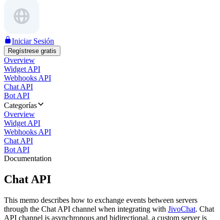
Iniciar Sesión
Regístrese gratis
Overview
Widget API
Webhooks API
Chat API
Bot API
Categorías
Overview
Widget API
Webhooks API
Chat API
Bot API
Documentation
Chat API
This memo describes how to exchange events between servers
through the Chat API channel when integrating with
JivoChat
. Chat
API channel is asynchronous and bidirectional, a custom server is