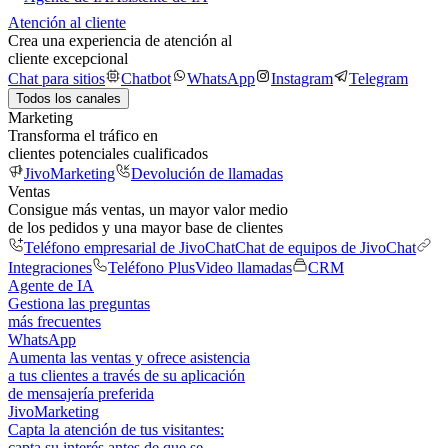
Atención al cliente
Crea una experiencia de atención al
cliente excepcional
Chat para sitios
Chatbot
WhatsApp
Instagram
Telegram
Todos los canales
Marketing
Transforma el tráfico en
clientes potenciales cualificados
JivoMarketing
Devolución de llamadas
Ventas
Consigue más ventas, un mayor valor medio
de los pedidos y una mayor base de clientes
Teléfono empresarial de JivoChat
Chat de equipos de JivoChat
Integraciones
Teléfono Plus
Video llamadas
CRM
Agente de IA
Gestiona las preguntas
más frecuentes
WhatsApp
Aumenta las ventas y ofrece asistencia
a tus clientes a través de su aplicación
de mensajería preferida
JivoMarketing
Capta la atención de tus visitantes:
capta su interés antes de que se