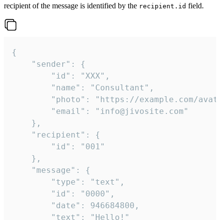
recipient of the message is identified by the
field.
recipient.id
{

	"sender": {

		"id": "XXX",

		"name": "Consultant",

		"photo": "https://example.com/avatar.png",

		"email": "info@jivosite.com"

	},

	"recipient": {

		"id": "001"

	},

	"message": {

		"type": "text",

		"id": "0000",

		"date": 946684800,

		"text": "Hello!"
