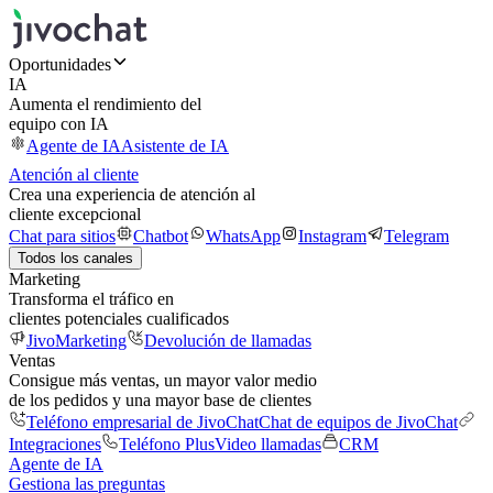
Oportunidades
IA
Aumenta el rendimiento del
equipo con IA
Agente de IA
Asistente de IA
Atención al cliente
Crea una experiencia de atención al
cliente excepcional
Chat para sitios
Chatbot
WhatsApp
Instagram
Telegram
Todos los canales
Marketing
Transforma el tráfico en
clientes potenciales cualificados
JivoMarketing
Devolución de llamadas
Ventas
Consigue más ventas, un mayor valor medio
de los pedidos y una mayor base de clientes
Teléfono empresarial de JivoChat
Chat de equipos de JivoChat
Integraciones
Teléfono Plus
Video llamadas
CRM
Agente de IA
Gestiona las preguntas