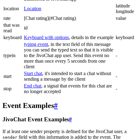
latitude
location
Location
longitude
rate
[Chat rating](#Chat rating)
value
that was
id
read
keyboard
Keyboard with options
, details in the example
keyboard
typing event
, in the text field of this message
you can send the typed text so that it is visible
typein
to the JivoChat app user. Send this event no
-
more than once every 5 seconds from one
client
Start chat
, it's intended to start a chat without
start
-
sending a message by the client
End chat
, a signal that events for this chat are
stop
-
no longer accepted
Event Examples
#
JivoChat Event Examples
#
If at least one sender property is defined for the JivoChat user, a
field with this information is added to the event. The
sender