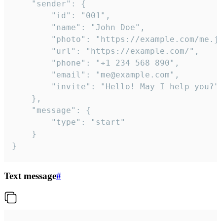
	"sender": {

		"id": "001",

		"name": "John Doe",

		"photo": "https://example.com/me.jpg",

		"url": "https://example.com/",

		"phone": "+1 234 568 890",

		"email": "me@example.com",

		"invite": "Hello! May I help you?"

	},

	"message": {

		"type": "start"

	}

}
Text message
#