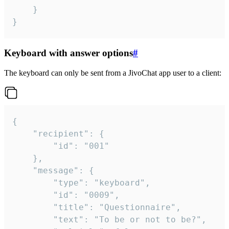
	}

}
Keyboard with answer options
#
The keyboard can only be sent from a JivoChat app user to a client:
{

	"recipient": {

		"id": "001"

	},

	"message": {

		"type": "keyboard",

		"id": "0009",

		"title": "Questionnaire",

		"text": "To be or not to be?",
