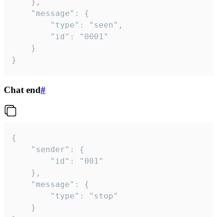
	},

	"message": {

		"type": "seen",

		"id": "0001"

	}

}
Chat end
#
{

	"sender": {

		"id": "001"

	},

	"message": {

		"type": "stop"

	}
