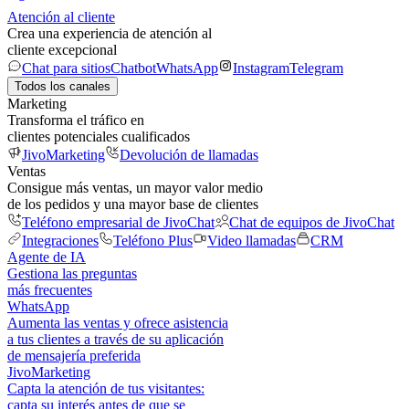
Atención al cliente
Crea una experiencia de atención al
cliente excepcional
Chat para sitios
Chatbot
WhatsApp
Instagram
Telegram
Todos los canales
Marketing
Transforma el tráfico en
clientes potenciales cualificados
JivoMarketing
Devolución de llamadas
Ventas
Consigue más ventas, un mayor valor medio
de los pedidos y una mayor base de clientes
Teléfono empresarial de JivoChat
Chat de equipos de JivoChat
Integraciones
Teléfono Plus
Video llamadas
CRM
Agente de IA
Gestiona las preguntas
más frecuentes
WhatsApp
Aumenta las ventas y ofrece asistencia
a tus clientes a través de su aplicación
de mensajería preferida
JivoMarketing
Capta la atención de tus visitantes:
capta su interés antes de que se