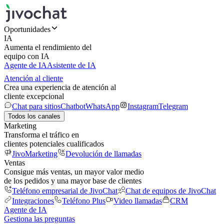
Oportunidades
IA
Aumenta el rendimiento del
equipo con IA
Agente de IA
Asistente de IA
Atención al cliente
Crea una experiencia de atención al
cliente excepcional
Chat para sitios
Chatbot
WhatsApp
Instagram
Telegram
Todos los canales
Marketing
Transforma el tráfico en
clientes potenciales cualificados
JivoMarketing
Devolución de llamadas
Ventas
Consigue más ventas, un mayor valor medio
de los pedidos y una mayor base de clientes
Teléfono empresarial de JivoChat
Chat de equipos de JivoChat
Integraciones
Teléfono Plus
Video llamadas
CRM
Agente de IA
Gestiona las preguntas