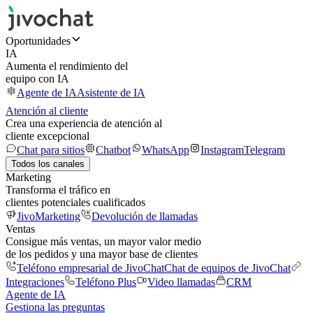
Oportunidades
IA
Aumenta el rendimiento del
equipo con IA
Agente de IA
Asistente de IA
Atención al cliente
Crea una experiencia de atención al
cliente excepcional
Chat para sitios
Chatbot
WhatsApp
Instagram
Telegram
Todos los canales
Marketing
Transforma el tráfico en
clientes potenciales cualificados
JivoMarketing
Devolución de llamadas
Ventas
Consigue más ventas, un mayor valor medio
de los pedidos y una mayor base de clientes
Teléfono empresarial de JivoChat
Chat de equipos de JivoChat
Integraciones
Teléfono Plus
Video llamadas
CRM
Agente de IA
Gestiona las preguntas