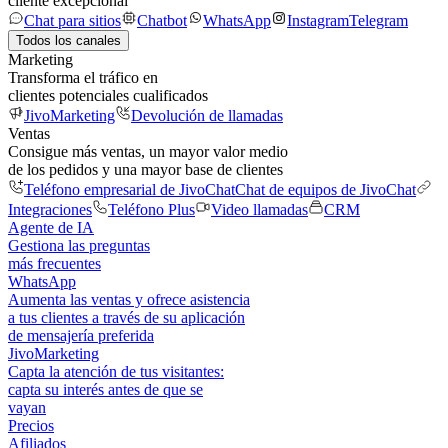
cliente excepcional
Chat para sitios
Chatbot
WhatsApp
Instagram
Telegram
Todos los canales
Marketing
Transforma el tráfico en
clientes potenciales cualificados
JivoMarketing
Devolución de llamadas
Ventas
Consigue más ventas, un mayor valor medio
de los pedidos y una mayor base de clientes
Teléfono empresarial de JivoChat
Chat de equipos de JivoChat
Integraciones
Teléfono Plus
Video llamadas
CRM
Agente de IA
Gestiona las preguntas
más frecuentes
WhatsApp
Aumenta las ventas y ofrece asistencia
a tus clientes a través de su aplicación
de mensajería preferida
JivoMarketing
Capta la atención de tus visitantes:
capta su interés antes de que se
vayan
Precios
Afiliados