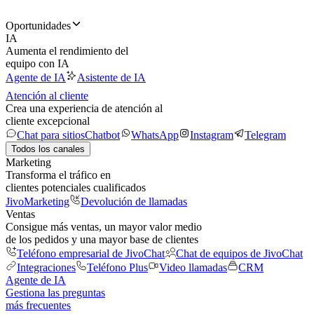
Oportunidades
IA
Aumenta el rendimiento del
equipo con IA
Agente de IA
Asistente de IA
Atención al cliente
Crea una experiencia de atención al
cliente excepcional
Chat para sitios
Chatbot
WhatsApp
Instagram
Telegram
Todos los canales
Marketing
Transforma el tráfico en
clientes potenciales cualificados
JivoMarketing
Devolución de llamadas
Ventas
Consigue más ventas, un mayor valor medio
de los pedidos y una mayor base de clientes
Teléfono empresarial de JivoChat
Chat de equipos de JivoChat
Integraciones
Teléfono Plus
Video llamadas
CRM
Agente de IA
Gestiona las preguntas
más frecuentes