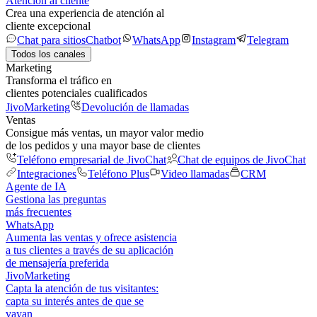
Atención al cliente
Crea una experiencia de atención al
cliente excepcional
Chat para sitios
Chatbot
WhatsApp
Instagram
Telegram
Todos los canales
Marketing
Transforma el tráfico en
clientes potenciales cualificados
JivoMarketing
Devolución de llamadas
Ventas
Consigue más ventas, un mayor valor medio
de los pedidos y una mayor base de clientes
Teléfono empresarial de JivoChat
Chat de equipos de JivoChat
Integraciones
Teléfono Plus
Video llamadas
CRM
Agente de IA
Gestiona las preguntas
más frecuentes
WhatsApp
Aumenta las ventas y ofrece asistencia
a tus clientes a través de su aplicación
de mensajería preferida
JivoMarketing
Capta la atención de tus visitantes:
capta su interés antes de que se
vayan