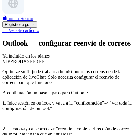
Iniciar Sesión
Regístrese gratis
←
Ver otro artículo
Outlook — configurar reenvio de correos
Ya incluido en los planes
VIP
PRO
BASE
FREE
Optimize su flujo de trabajo administrando los correos desde la
aplicación de JivoChat. Solo necesita configurar el reenvío de
correos para que funcione.
A continuación un paso a paso para Outlook:
1.
Inice sesión en outlook y vaya a la "configuración"-> "ver toda la
configuración de outlook"
2.
Luego vaya a "correo"-> "reenvio", copie la dirección de correo
de JivoChat y haga clic en "guardar"