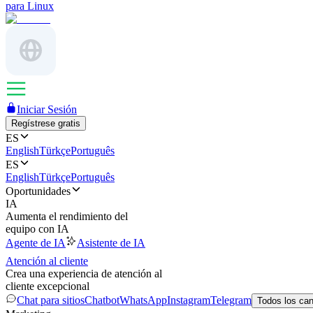
para Linux
Iniciar Sesión
Regístrese gratis
ES
English
Türkçe
Português
ES
English
Türkçe
Português
Oportunidades
IA
Aumenta el rendimiento del
equipo con IA
Agente de IA
Asistente de IA
Atención al cliente
Crea una experiencia de atención al
cliente excepcional
Chat para sitios
Chatbot
WhatsApp
Instagram
Telegram
Todos los ca