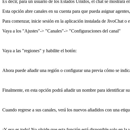
Es decir, para un usuario de los Estados Unidos, el chat se mostrará en
Esta opción abre canales en su cuenta para que pueda asignar agentes, 
Para comenzar, inicie sesión en la aplicación instalada de JivoChat o 
Vaya a los "Ajustes"-> "Canales"-> "Configuraciones del canal"
Vaya a las "regiones" y habilite el botón:
Ahora puede añadir una región o configurar una previa cómo se indica
Finalmente, en esta opción podrá añadir un nombre para identificar su r
Cuando regrese a sus canales, verá los nuevos añadidos con una etique
¡Y eso es todo! No olvide que esta función está disponible solo en la