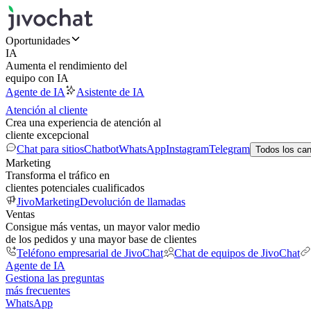
Oportunidades
IA
Aumenta el rendimiento del
equipo con IA
Agente de IA
Asistente de IA
Atención al cliente
Crea una experiencia de atención al
cliente excepcional
Chat para sitios
Chatbot
WhatsApp
Instagram
Telegram
Todos los ca
Marketing
Transforma el tráfico en
clientes potenciales cualificados
JivoMarketing
Devolución de llamadas
Ventas
Consigue más ventas, un mayor valor medio
de los pedidos y una mayor base de clientes
Teléfono empresarial de JivoChat
Chat de equipos de JivoChat
Agente de IA
Gestiona las preguntas
más frecuentes
WhatsApp