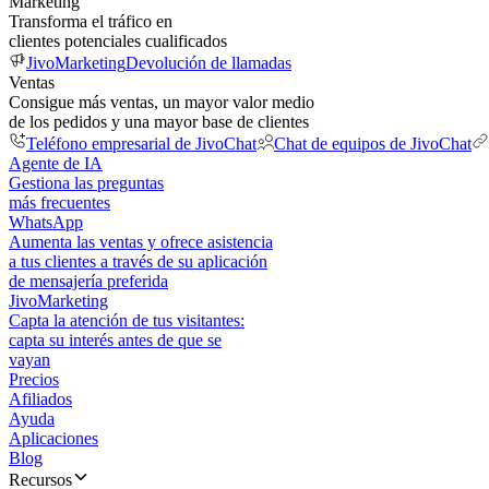
Marketing
Transforma el tráfico en
clientes potenciales cualificados
JivoMarketing
Devolución de llamadas
Ventas
Consigue más ventas, un mayor valor medio
de los pedidos y una mayor base de clientes
Teléfono empresarial de JivoChat
Chat de equipos de JivoChat
Agente de IA
Gestiona las preguntas
más frecuentes
WhatsApp
Aumenta las ventas y ofrece asistencia
a tus clientes a través de su aplicación
de mensajería preferida
JivoMarketing
Capta la atención de tus visitantes:
capta su interés antes de que se
vayan
Precios
Afiliados
Ayuda
Aplicaciones
Blog
Recursos