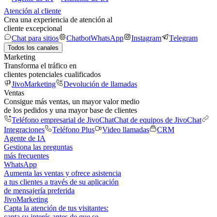
Atención al cliente
Crea una experiencia de atención al
cliente excepcional
Chat para sitios
Chatbot
WhatsApp
Instagram
Telegram
Todos los canales
Marketing
Transforma el tráfico en
clientes potenciales cualificados
JivoMarketing
Devolución de llamadas
Ventas
Consigue más ventas, un mayor valor medio
de los pedidos y una mayor base de clientes
Teléfono empresarial de JivoChat
Chat de equipos de JivoChat
Integraciones
Teléfono Plus
Video llamadas
CRM
Agente de IA
Gestiona las preguntas
más frecuentes
WhatsApp
Aumenta las ventas y ofrece asistencia
a tus clientes a través de su aplicación
de mensajería preferida
JivoMarketing
Capta la atención de tus visitantes:
capta su interés antes de que se