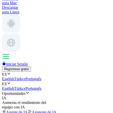
para Mac
Descargar
para Linux
Iniciar Sesión
Regístrese gratis
ES
English
Türkçe
Português
ES
English
Türkçe
Português
Oportunidades
IA
Aumenta el rendimiento del
equipo con IA
Agente de IA
Asistente de IA