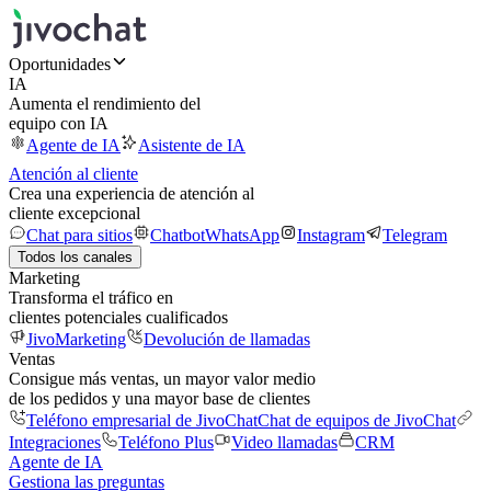
Oportunidades
IA
Aumenta el rendimiento del
equipo con IA
Agente de IA
Asistente de IA
Atención al cliente
Crea una experiencia de atención al
cliente excepcional
Chat para sitios
Chatbot
WhatsApp
Instagram
Telegram
Todos los canales
Marketing
Transforma el tráfico en
clientes potenciales cualificados
JivoMarketing
Devolución de llamadas
Ventas
Consigue más ventas, un mayor valor medio
de los pedidos y una mayor base de clientes
Teléfono empresarial de JivoChat
Chat de equipos de JivoChat
Integraciones
Teléfono Plus
Video llamadas
CRM
Agente de IA
Gestiona las preguntas